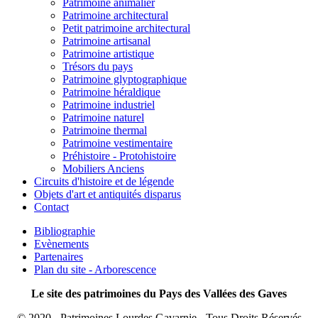
Patrimoine animalier
Patrimoine architectural
Petit patrimoine architectural
Patrimoine artisanal
Patrimoine artistique
Trésors du pays
Patrimoine glyptographique
Patrimoine héraldique
Patrimoine industriel
Patrimoine naturel
Patrimoine thermal
Patrimoine vestimentaire
Préhistoire - Protohistoire
Mobiliers Anciens
Circuits d'histoire et de légende
Objets d'art et antiquités disparus
Contact
Bibliographie
Evènements
Partenaires
Plan du site - Arborescence
Le site des patrimoines du Pays des Vallées des Gaves
© 2020 - Patrimoines Lourdes Gavarnie - Tous Droits Réservés