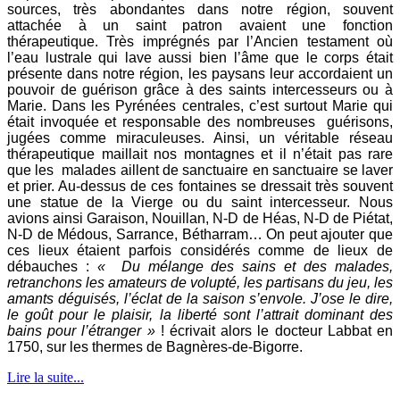
sources, très abondantes dans notre région, souvent
attachée à un saint patron avaient une fonction
thérapeutique. Très imprégnés par l’Ancien testament où
l’eau lustrale qui lave aussi bien l’âme que le corps était
présente dans notre région, les paysans leur accordaient un
pouvoir de guérison grâce à des saints intercesseurs ou à
Marie. Dans les Pyrénées centrales, c’est surtout Marie qui
était invoquée et responsable des nombreuses guérisons,
jugées comme miraculeuses. Ainsi, un véritable réseau
thérapeutique maillait nos montagnes et il n’était pas rare
que les malades aillent de sanctuaire en sanctuaire se laver
et prier. Au-dessus de ces fontaines se dressait très souvent
une statue de la Vierge ou du saint intercesseur. Nous
avions ainsi Garaison, Nouillan, N-D de Héas, N-D de Piétat,
N-D de Médous, Sarrance, Bétharram… On peut ajouter que
ces lieux étaient parfois considérés comme de lieux de
débauches :
« Du mélange des sains et des malades,
retranchons les amateurs de volupté, les partisans du jeu, les
amants déguisés, l’éclat de la saison s’envole. J’ose le dire,
le goût pour le plaisir, la liberté sont l’attrait dominant des
bains pour l’étranger »
! écrivait alors le docteur Labbat en
1750, sur les thermes de Bagnères-de-Bigorre.
Lire la suite...