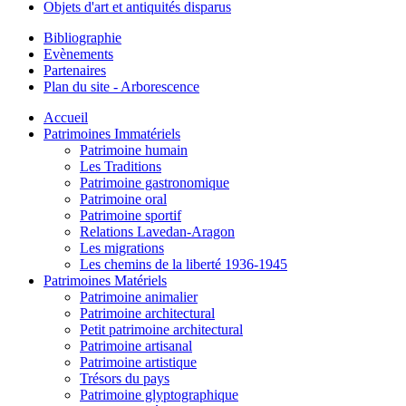
Objets d'art et antiquités disparus
Bibliographie
Evènements
Partenaires
Plan du site - Arborescence
Accueil
Patrimoines Immatériels
Patrimoine humain
Les Traditions
Patrimoine gastronomique
Patrimoine oral
Patrimoine sportif
Relations Lavedan-Aragon
Les migrations
Les chemins de la liberté 1936-1945
Patrimoines Matériels
Patrimoine animalier
Patrimoine architectural
Petit patrimoine architectural
Patrimoine artisanal
Patrimoine artistique
Trésors du pays
Patrimoine glyptographique