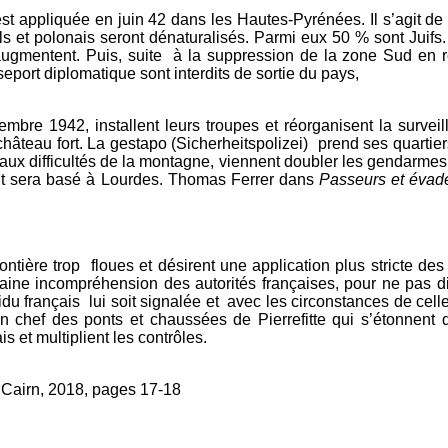
 est appliquée en juin 42 dans les Hautes-Pyrénées. Il s’agit d
s et polonais seront dénaturalisés. Parmi eux 50 % sont Juifs.
t augmentent. Puis, suite à la suppression de la zone Sud en
port diplomatique sont interdits de sortie du pays,
mbre 1942, installent leurs troupes et réorganisent la survei
château fort. La gestapo (Sicherheitspolizei) prend ses quartier
s aux difficultés de la montagne, viennent doubler les gendarmes
nt sera basé à Lourdes. Thomas Ferrer dans
Passeurs et éva
ontière trop floues et désirent une application plus stricte des 
rtaine incompréhension des autorités françaises, pour ne pas d
du français lui soit signalée et avec les circonstances de cell
 en chef des ponts et chaussées de Pierrefitte qui s’étonnent
 et multiplient les contrôles.
 Cairn, 2018, pages 17-18