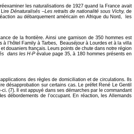
e réexaminer les naturalisations de 1927 quand la France avait
 Lire
Dénaturalisés –Les retraits de nationalité sous Vichy,
de
 réaction au débarquement américain en Afrique du Nord, les
llance de la frontière. Ainsi une garnison de 350 hommes est
s à l’hôtel Family à Tarbes, Beauséjour à Lourdes et à la villa
 et douaniers français. Leurs points de chute dans notre région
dés dans les H-P
évalue page 35, à 180 hommes présents en
applications des règles de domiciliation et de circulations. Ils
ire désapprobation sur certains cas. Le préfet René Le Gentil
e-ci. (7). Il est appuyé dans ses démarches par le commandant
 des débordements de l’occupant. En réaction, les Allemands