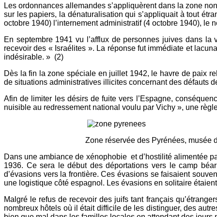
Les ordonnances allemandes s’appliquèrent dans la zone non o
sur les papiers, la dénaturalisation qui s’appliquait à tout étr
octobre 1940) l’internement administratif (4 octobre 1940), le no
En septembre 1941 vu l’afflux de personnes juives dans la v
recevoir des « Israélites ». La réponse fut immédiate et lacu
indésirable. » (2)
Dès la fin la zone spéciale en juillet 1942, le havre de paix rel
de situations administratives illicites concernant des défauts de
Afin de limiter les désirs de fuite vers l’Espagne, conséquen
nuisible au redressement national voulu par Vichy », une règle
Zone réservée des Pyrénées, musée de la Dépor
Dans une ambiance de xénophobie et d’hostilité alimentée par la 
1936. Ce sera le début des déportations vers le camp béarn
d’évasions vers la frontière. Ces évasions se faisaient souvent
une logistique côté espagnol. Les évasions en solitaire étai
Malgré le refus de recevoir des juifs tant français qu’étrang
nombreux hôtels où il était difficile de les distinguer, des autr
bien que mal dans les familles locales en attendant des jours m