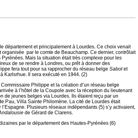
s le département et principalement à Lourdes. Ce choix venait
tait organisée par le comte de Beauchamp. Ce dernier, contrôlait
Pyrénées. Mais la situation était très complexe pour les
sireux de se rendre à Londres, ou prêt à donner des
lippe fera tout pour sa rapprocher du réseau belge
Sabot
et
 à Karlsrhue. Il sera exécuté en 1944. (2)
 Commissaire Philippe et la création d’un réseau belge
arrivée à l’hôtel de la Coupole avec la réception du lieutenant
on de jeunes belges via Lourdes. Ils étaient reçu par un
de Pau, Villa Sainte Philomène. La cité de Lourdes était
 l’Espagne. Plusieurs réseaux indépendants (5) s’y activaient,
Andalousie
de Gérard de Clarens.
s dizaines par le département des Hautes-Pyrénées (6)