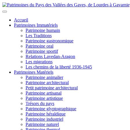
Accueil
Patrimoines Immatériels
Patrimoine humain
Les Traditions
Patrimoine gastronomique
Patrimoine oral
Patrimoine sportif
Relations Lavedan-Aragon
Les migrations
Les chemins de la liberté 1936-1945
Patrimoines Matériels
Patrimoine animalier
Patrimoine architectural
Petit patrimoine architectural
Patrimoine artisanal
Patrimoine artistique
Trésors du pays
Patrimoine glyptographique
Patrimoine héraldique
Patrimoine industriel
Patrimoine naturel
Patrimoine thermal