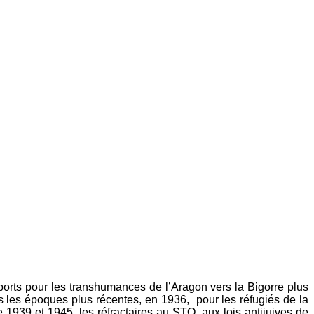
ports pour les transhumances de l’Aragon vers la Bigorre plus
s les époques plus récentes, en 1936, pour les réfugiés de la
 1939 et 1945, les réfractaires au STO, aux lois antijuives de