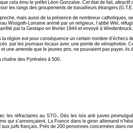
t que cela ému le préfet Léon Gonzalve. Cet état de fait, attract
sir les rangs des groupements de travailleurs étrangers (G.T.E.
 proche, mais aussi de la présence de nombreux catholiques, se 
éseau Wisigoth-Lorraine animé par un religieux, l’abbé Wel, réfu
arrêté par la Gestapo en février 1944 et envoyé à Wiedenbruck. I
 la région eut pour conséquence un certain nombre d’échecs de 
cés par les journaux locaux avec une pointe de xénophobie. Cel
 et une amende que le jeunes pris, ne pouvaient pas payer, ils 
a chaîne des Pyrénées à 500.
vec les réfractaires au STO.. Dès les lois anti juives promulgu
 qui s’annonçaient. La France dans le giron allemand n’hésita 
qu’aux juifs français. Près de 200 personnes concernées dans no