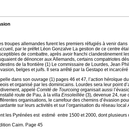
on
 les troupes allemandes furent les premiers réfugiés à venir dan
d’accueil, par le préfet Léon Gonzalve La gestion de ce centre é
eptibles de combattre, après avoir franchi clandestinement les 
 risquaient de dénoncer aux Allemands, certains compatriotes dé
estins de la frontière (1) Le commissaire de Lourdes, Jean Phi
sion, belges et juifs. Il sera arrêté par la Gestapo et incarcéré
lle dans son ouvrage (1) pages 46 et 47, l’action héroïque du
geois et organisé par les dominicains. Lourdes sera leur point d’
ardivement, appelé
Comité de Tourcoing
organisait aussi l’évasi
stallé route de Pau, à la villa
Ensoleillée
(3), devenue 24, rue 
férentes organisations, le carrefour des chemins d’évasion pour
ardante sur leurs activités et sur l’organisation du réseau local
rent les Pyrénées est estimé entre 1500 et 2000, dont plusieur
ition Cairn. Page 45