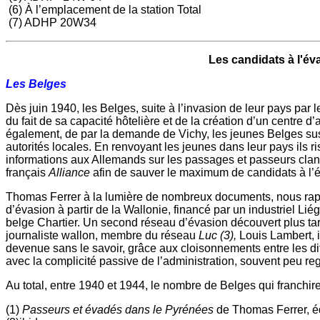
(6) À l’emplacement de la station Total
(7) ADHP 20W34
Les candidats à l'évasi
Les Belges
Dès juin 1940, les Belges, suite à l’invasion de leur pays par
du fait de sa capacité hôtelière et de la création d’un centre 
également, de par la demande de Vichy, les jeunes Belges susc
autorités locales. En renvoyant les jeunes dans leur pays ils
informations aux Allemands sur les passages et passeurs cland
français
Alliance
afin de sauver le maximum de candidats à l’éva
Thomas Ferrer à la lumière de nombreux documents, nous rappe
d’évasion à partir de la Wallonie, financé par un industriel Lié
belge Chartier. Un second réseau d’évasion découvert plus t
journaliste wallon, membre du réseau
Luc (3),
Louis Lambert, in
devenue sans le savoir, grâce aux cloisonnements entre les dif
avec la complicité passive de l’administration, souvent peu reg
Au total, entre 1940 et 1944, le nombre de Belges qui franchi
(1)
Passeurs et évadés dans le Pyrénées
de Thomas Ferrer, éd