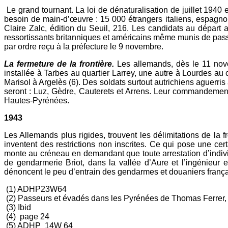
Le grand tournant. La loi de dénaturalisation de juillet 1940
besoin de main-d’œuvre : 15 000 étrangers italiens, espagnol
Claire Zalc, édition du Seuil, 216. Les candidats au dépar
ressortissants britanniques et américains même munis de passe
par ordre reçu à la préfecture le 9 novembre.
La fermeture de la frontière.
Les allemands, dès le 11 nove
installée à Tarbes au quartier Larrey, une autre à Lourdes au 
Marisol à Argelès (6). Des soldats surtout autrichiens aguerri
seront : Luz, Gèdre, Cauterets et Arrens. Leur commandeme
Hautes-Pyrénées.
1943
Les Allemands plus rigides, trouvent les délimitations de la fr
inventent des restrictions non inscrites. Ce qui pose une ce
monte au créneau en demandant que toute arrestation d’indivi
de gendarmerie Briot, dans la vallée d’Aure et l’ingénieur
dénoncent le peu d’entrain des gendarmes et douaniers français
(1) ADHP23W64
(2) Passeurs et évadés dans les Pyrénées de Thomas Ferrer,
(3) Ibid
(4) page 24
(5) ADHP 14W 64