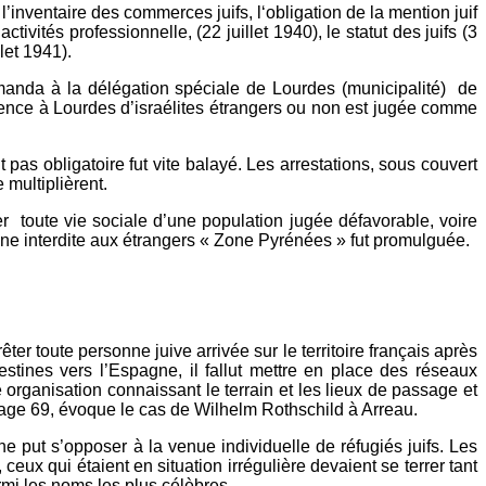
ventaire des commerces juifs, l‘obligation de la mention juif
ivités professionnelle, (22 juillet 1940), le statut des juifs (3
let 1941).
emanda à la délégation spéciale de Lourdes (municipalité) de
ésence à Lourdes d’israélites étrangers ou non est jugée comme
it pas obligatoire fut vite balayé. Les arrestations, sous couvert
 multiplièrent.
er toute vie sociale d’une population jugée défavorable, voire
zone interdite aux étrangers « Zone Pyrénées » fut promulguée.
ter toute personne juive arrivée sur le territoire français après
tines vers l’Espagne, il fallut mettre en place des réseaux
e organisation connaissant le terrain et les lieux de passage et
page 69, évoque le cas de Wilhelm Rothschild à Arreau.
e put s’opposer à la venue individuelle de réfugiés juifs. Les
 ceux qui étaient en situation irrégulière devaient se terrer tant
armi les noms les plus célèbres