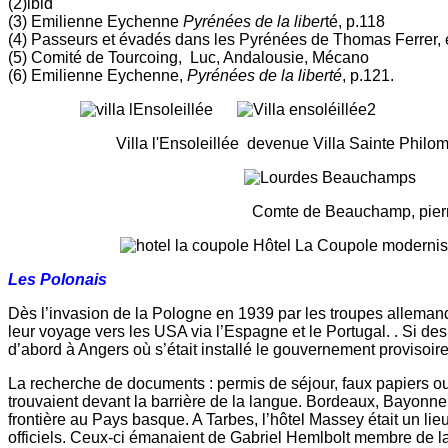
(2)ibid
(3) Emilienne Eychenne
Pyrénées de la liber
té, p.118
(4) Passeurs et évadés dans les Pyrénées de Thomas Ferrer, é
(5) Comité de Tourcoing, Luc, Andalousie, Mécano
(6) Emilienne Eychenne,
Pyrénées de la liberté
, p.121.
Villa l'Ensoleillée devenue Villa Sainte Philomèn
Comte de Beauchamp, pierre tombale au cim
Hôtel La Coupole moderni
Les Polonais
Dès l’invasion de la Pologne en 1939 par les troupes allemand
leur voyage vers les USA via l’Espagne et le Portugal. . Si des
d’abord à Angers où s’était installé le gouvernement provisoir
La recherche de documents : permis de séjour, faux papiers ou vi
trouvaient devant la barrière de la langue. Bordeaux, Bayonne
frontière au Pays basque. A Tarbes, l’hôtel Massey était un lie
officiels. Ceux-ci émanaient de Gabriel Hemlbolt membre de la c