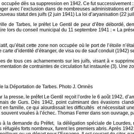
ccupée dès sa suppression en 1942. Ce fut successivement : l’in
anger avec l’exclusion dans de nombreuses administrations et d’act
uveau statut des juifs (2 juin 1941) La loi d’aryanisation (22 juil
ille de Tarbes, le préfet Le Gentil de peur d’être débordé, d
naire lors du conseil municipal du 11 septembre 1941 : « La pr
atif, qu’était cette zone non occupée où le port de l’étoile n’éta
 carte d’identité d’étranger, de visa ou de sauf conduit (1942) se
ces de tous ces acharnements sur les juifs, visant à « supprim
mentation de contraintes de circulation fut instaurée (3). Une 
tation de Tarbes. Photo J. Omnès
presse, le préfet Le Gentil reçoit l’ordre le 6 août 1942, d’arrê
ais de Gurs. Dès 1942, point culminant des évasions clandes
 en famille, ce qui alourdissait les difficultés et nécessitait un
ent souvent vouées à l’échec. Thomas Ferrer dans son ouvrage, 
ers à la demande du Préfet, la délégation spéciale de Lourdes, n
es réfugiés forts nombreux, furent les premiers abris. Après 1942,
eilleurs ou un départ pour l’Espagne. Il est courant de citer, p