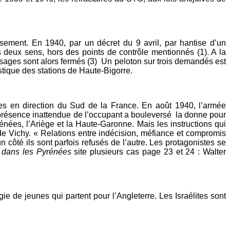
usement. En 1940, par un décret du 9 avril, par hantise d’un
s deux sens, hors des points de contrôle mentionnés (1). A la
ssages sont alors fermés (3) Un peloton sur trois demandés est
istique des stations de Haute-Bigorre.
tes en direction du Sud de la France. En août 1940, l’armée
a présence inattendue de l’occupant a bouleversé la donne pour
énées, l’Ariège et la Haute-Garonne. Mais les instructions qui
de Vichy. « Relations entre indécision, méfiance et compromis
n côté ils sont parfois refusés de l’autre. Les protagonistes se
 dans les Pyrénées
site plusieurs cas page 23 et 24 : Walter
gie de jeunes qui partent pour l’Angleterre. Les Israélites sont