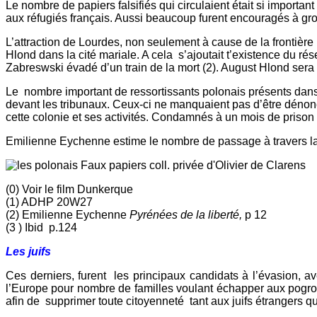
Le nombre de papiers falsifiés qui circulaient était si importan
aux réfugiés français. Aussi beaucoup furent encouragés à gros
L’attraction de Lourdes, non seulement à cause de la frontière
Hlond dans la cité mariale. A cela s’ajoutait t’existence du r
Zabreswski évadé d’un train de la mort (2). August Hlond sera 
Le nombre important de ressortissants polonais présents dans
devant les tribunaux. Ceux-ci ne manquaient pas d’être dénon
cette colonie et ses activités. Condamnés à un mois de prison
Emilienne Eychenne estime le nombre de passage à travers l
Faux papiers coll. privée d'Olivier de Clarens
(0) Voir le film Dunkerque
(1) ADHP 20W27
(2) Emilienne Eychenne
Pyrénées de la liberté,
p 12
(3 ) Ibid p.124
Les juifs
Ces derniers, furent les principaux candidats à l’évasion, a
l’Europe pour nombre de familles voulant échapper aux pogroms
afin de supprimer toute citoyenneté tant aux juifs étrangers 