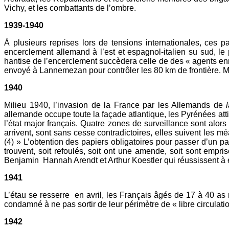
Vichy, et les combattants de l’ombre.
1939-1940
À plusieurs reprises lors de tensions internationales, ces 
encerclement allemand à l’est et espagnol-italien su sud, le
hantise de l’encerclement succèdera celle de des « agents enn
envoyé à Lannemezan pour contrôler les 80 km de frontière. Mais
1940
Milieu 1940, l’invasion de la France par les Allemands de
allemande occupe toute la façade atlantique, les Pyrénées att
l’état major français. Quatre zones de surveillance sont alor
arrivent, sont sans cesse contradictoires, elles suivent les
(4) » L’obtention des papiers obligatoires pour passer d’un pay
trouvent, soit refoulés, soit ont une amende, soit sont em
Benjamin Hannah Arendt et Arthur Koestler qui réussissent à é
1941
L’étau se resserre en avril, les Français âgés de 17 à 40 as ne
condamné à ne pas sortir de leur périmètre de « libre circula
1942