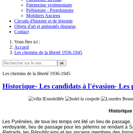
Patrimoine vestimentaire
Préhistoire - Protohistoire
Mobiliers Anciens
Circuits d'histoire et de légende
Objets d'art et antiquités disparus
Contact
Vous êtes ici :
Accueil
Les chemins de la liberté 1936-1945
ok
Les chemins de la liberté 1936-1945
Historique- Les candidats à l'évasion- Les
Historique
Les Pyrénées, de tous les temps ont été un lieu de passage, 
verdoyante, lieu de passage pour les pèlerins se rendant à S
Retirada
, les Républicains et les anciens membres des brigad