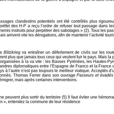
passages clandestins potentiels ont été contrôlés plus rigoure
 préfet des H-P a reçu l’ordre de refuser tout passage dans le
emis instruits pour perpétrer des sabotages » (2). Tous les pa
 arrivent vite les dérogations, afin de maintenir l’activité tour
la Blitzkrieg
va entraîner un déferlement de civils sur les rou
irent plus que jamais tous ceux qui veulent fuir le pays. Mais l
s organisées à la va vite : les Basses Pyrénées, les Hautes-Pyr
 méandres diplomatiques entre l’Espagne de Franco et la France 
s à l’autre n’est pas toujours le meilleur viatique. Acceptés d’u
prisonnés. Thomas Ferrer dans son ouvrage
Passeurs et évadés
migrer, mais après certaines interventions.
 peuvent plus sortir du territoire (5) Il faut éviter une hémorra
tion », entendez la commune de leur résidence