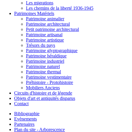
Les migrations
Les chemins de la liberté 1936-1945
Patrimoines Matériels
Patrimoine animalier
Patrimoine architectural
Petit patrimoine architectural
Patrimoine artisanal
Patrimoine artistique
Trésors du pays
Patrimoine glyptographique
Patrimoine héraldique
Patrimoine industriel
Patrimoine naturel
Patrimoine thermal
Patrimoine vestimentaire
Préhistoire - Protohistoire
Mobiliers Anciens
Circuits d'histoire et de légende
Objets d'art et antiquités disparus
Contact
Bibliographie
Evènements
Partenaires
Plan du site - Arborescence