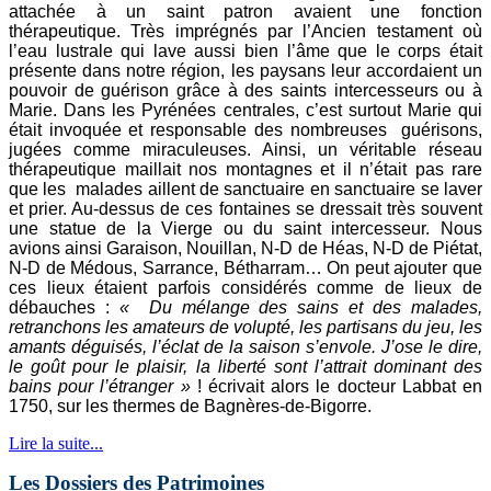
attachée à un saint patron avaient une fonction
thérapeutique. Très imprégnés par l’Ancien testament où
l’eau lustrale qui lave aussi bien l’âme que le corps était
présente dans notre région, les paysans leur accordaient un
pouvoir de guérison grâce à des saints intercesseurs ou à
Marie. Dans les Pyrénées centrales, c’est surtout Marie qui
était invoquée et responsable des nombreuses guérisons,
jugées comme miraculeuses. Ainsi, un véritable réseau
thérapeutique maillait nos montagnes et il n’était pas rare
que les malades aillent de sanctuaire en sanctuaire se laver
et prier. Au-dessus de ces fontaines se dressait très souvent
une statue de la Vierge ou du saint intercesseur. Nous
avions ainsi Garaison, Nouillan, N-D de Héas, N-D de Piétat,
N-D de Médous, Sarrance, Bétharram… On peut ajouter que
ces lieux étaient parfois considérés comme de lieux de
débauches :
« Du mélange des sains et des malades,
retranchons les amateurs de volupté, les partisans du jeu, les
amants déguisés, l’éclat de la saison s’envole. J’ose le dire,
le goût pour le plaisir, la liberté sont l’attrait dominant des
bains pour l’étranger »
! écrivait alors le docteur Labbat en
1750, sur les thermes de Bagnères-de-Bigorre.
Lire la suite...
Les Dossiers des Patrimoines