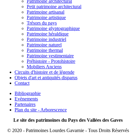
Patrimoine architectural
Petit patrimoine architectural
Patrimoine artisanal
Patrimoine artistique
Trésors du pays
Patrimoine glyptographique
Patrimoine héraldique
Patrimoine industriel
Patrimoine naturel
Patrimoine thermal
Patrimoine vestimentaire
Préhistoire - Protohistoire
Mobiliers Anciens
Circuits d'histoire et de légende
Objets d'art et antiquités disparus
Contact
Bibliographie
Evènements
Partenaires
Plan du site - Arborescence
Le site des patrimoines du Pays des Vallées des Gaves
© 2020 - Patrimoines Lourdes Gavarnie - Tous Droits Réservés