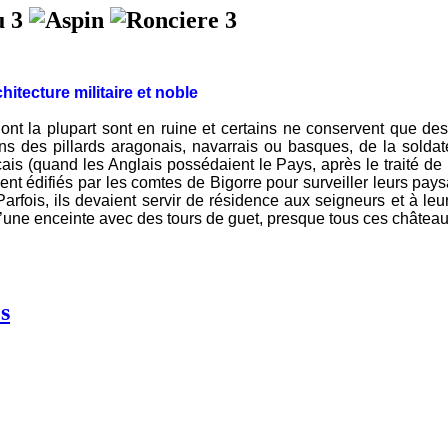
hitecture militaire et noble
 la plupart sont en ruine et certains ne conservent que des 
ions des pillards aragonais, navarrais ou basques, de la sold
çais (quand les Anglais possédaient le Pays, après le traité d
nt édifiés par les comtes de Bigorre pour surveiller leurs pay
rfois, ils devaient servir de résidence aux seigneurs et à le
 d’une enceinte avec des tours de guet, presque tous ces château
s