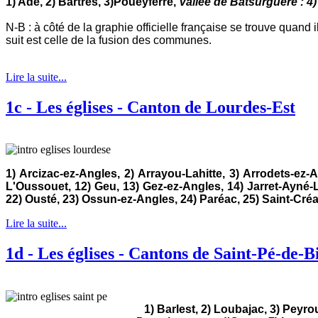
1) Adé, 2)
Bartrès, 3)Poueyferré,
Vallée de Batsurguère : 4
N-B : à côté de la graphie officielle française se trouve quand 
suit est celle de la fusion des communes.
Lire la suite...
1c - Les églises - Canton de Lourdes-Est
1) Arcizac-ez-Angles, 2) Arrayou-Lahitte, 3) Arrodets-ez-A
L'Oussouet, 12) Geu, 13) Gez-ez-Angles, 14) Jarret-Ayné
22) Ousté, 23) Ossun-ez-Angles, 24) Paréac, 25) Saint-Cré
Lire la suite...
1d - Les églises - Cantons de Saint-Pé-de-
1) Barlest, 2)
Loubajac, 3) Peyrou