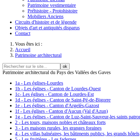
Patrimoine vestimentaire
Préhistoire - Protohistoire
Mobiliers Anciens
Circuits d'histoire et de légende
Objets d'art et antiquités disparus
Contact
Vous êtes ici :
Accueil
Patrimoine architectural
ok
Patrimoine architectural du Pays des Vallées des Gaves
1a - Les églises-Lourdes
1b - Les églises - Canton de Lourdes-Ouest
1c- Les églises - Canton de Lourdes-Est
1d - Les églises - Canton de Saint-Pé-de-Bigorre
1e - Les églises - Canton d'Argelès-Gazost
1f - Les églises - Canton d'Aucun (Val d'Azun)
1g - Les églises - Canton de Luz-Saint-Sauveur-les saints patro
2 - Les tours, maisons nobles et châteaux forts
3 - Les maisons rurales, les granges foraines
4 - Les villas balnéaires, les bâtiments publics, les grands hôtels
5 - Les fruitières - Les fadernes