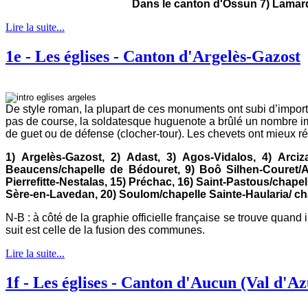
Dans le canton d'Ossun 7) Lamarque
Lire la suite...
1e - Les églises - Canton d'Argelès-Gazost
De style roman, la plupart de ces monuments ont subi d’impor
pas de course, la soldatesque huguenote a brûlé un nombre impo
de guet ou de défense (clocher-tour). Les chevets ont mieux ré
1) Argelès-Gazost, 2) Adast, 3) Agos-Vidalos, 4) Arciz
Beaucens/chapelle de Bédouret, 9) Boô Silhen-Couret/As
Pierrefitte-Nestalas, 15) Préchac, 16) Saint-Pastous/chape
Sère-en-Lavedan, 20) Soulom/chapelle Sainte-Haularia/ cha
N-B : à côté de la graphie officielle française se trouve quand 
suit est celle de la fusion des communes.
Lire la suite...
1f - Les églises - Canton d'Aucun (Val d'A