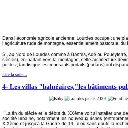
Dans l’économie agricole ancienne, Lourdes occupait une place
l’agriculture rude de montagne, essentiellement pastorale, du
Si, au Nord de Lourdes comme à Bartrès, Adé ou Poueyferré, 
siècles), en partant vers la montagne, cette architecture devi
petites ; tandis que les imposants portails (portàus) ont dispar
Lire la suite...
4- Les villas "balnéaires,"les bâtiments pub
"La fin du siècle et le début du XXème voit s'installer une 
société urbaine, notamment les nouveaux riches (entreprene
XIXème et jusqu'à la Guerre de 14 ; d'où sans doute la recherc