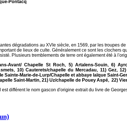
-Pontacq
tantes dégradations au XVIe siècle, en 1569, par les troupes d
rtant de lieux de culte. Généralement ce sont les clochers qui o
sisté. Plusieurs tremblements de terre ont également été à l'or
ans-Avant/ Chapelle St Roch, 5) Artalens-Souin, 6) Ayr
mets, 10) Cauterets/chapelle du Mercadau, 11) Gez, 12)
lle Sainte-Marie-de-Lurp/Chapelle et abbaye laïque Saint-Germ
pelle Saint-Martin, 21) Uz/chapelle de Pouey Aspé, 22) Vier
il est différent le nom gascon d'origine extrait du livre de Geor
zun)