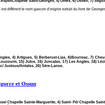
)
Aspin/Chapelle Saint-Georges, 5) Omex, 6) Ossen, 7) Ségus
il est différent le nom gascon d'origine extrait du livre de Georg
ngles, 4) Artigues, 5) Berberust-Lias, 6)
Bourreac, 7) Cheus
-Louzourm, 15) Julos, 16) Juncalas, 17) Les Angles, 18) Lé
ac/ Justous/Antalos, 26) Sère-Lanso.
Bigorre et Ossun
se/ Chapelle Sainte-Marguerite, 4)
Saint- Pé/ Chapelle Sain