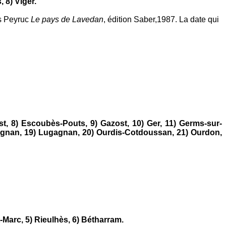
, 8)
Viger.
es Peyruc
L
e pays de Lavedan
, édition Saber,1987. La date qui
t, 8) Escoubès-Pouts, 9) Gazost, 10) Ger, 11) Germs-sur-
zignan, 19) Lugagnan, 20) Ourdis-Cotdoussan, 21) Ourdon,
t-Marc, 5)
Rieulhès, 6)
Bétharram.