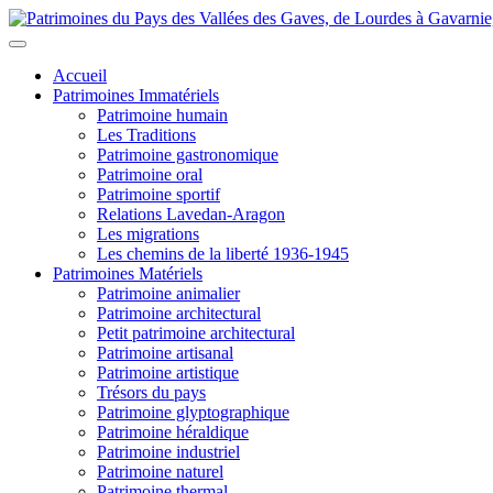
Accueil
Patrimoines Immatériels
Patrimoine humain
Les Traditions
Patrimoine gastronomique
Patrimoine oral
Patrimoine sportif
Relations Lavedan-Aragon
Les migrations
Les chemins de la liberté 1936-1945
Patrimoines Matériels
Patrimoine animalier
Patrimoine architectural
Petit patrimoine architectural
Patrimoine artisanal
Patrimoine artistique
Trésors du pays
Patrimoine glyptographique
Patrimoine héraldique
Patrimoine industriel
Patrimoine naturel
Patrimoine thermal