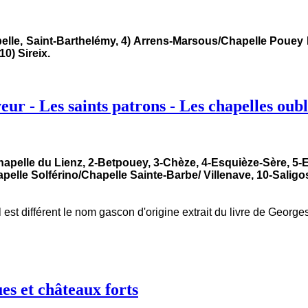
lle, Saint-Barthelémy, 4) Arrens-Marsous/Chapelle Pouey L
10) Sireix.
eur - Les saints patrons - Les chapelles oubl
hapelle du Lienz, 2-Betpouey, 3-Chèze, 4-Esquièze-Sère, 5-
lle Solférino/Chapelle Sainte-Barbe/ Villenave, 10-Saligos, 
il est différent le nom gascon d'origine extrait du livre de Georg
ues et châteaux forts