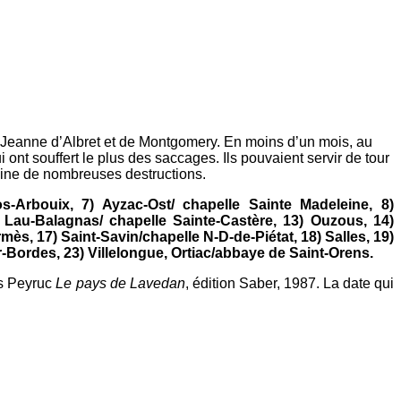
e Jeanne d’Albret et de Montgomery. En moins d’un mois, au
nt souffert le plus des saccages. Ils pouvaient servir de tour
igine de nombreuses destructions.
os-Arbouix, 7) Ayzac-Ost/ chapelle Sainte Madeleine, 8)
 Lau-Balagnas/ chapelle Sainte-Castère, 13) Ouzous, 14)
ès, 17) Saint-Savin/chapelle N-D-de-Piétat, 18) Salles, 19)
-Bordes, 23) Villelongue, Ortiac/abbaye de Saint-Orens.
ges Peyruc
L
e pays de Lavedan
, édition Saber, 1987. La date qui