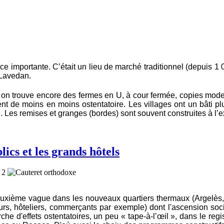
 importante. C’était un lieu de marché traditionnel (depuis 1 0
 Lavedan.
on trouve encore des fermes en U, à cour fermée, copies modes
ent de moins en moins ostentatoire. Les villages ont un bâti pl
u. Les remises et granges (bordes) sont souvent construites à l’e
lics et les grands hôtels
deuxième vague dans les nouveaux quartiers thermaux (Argelès, 
urs, hôteliers, commerçants par exemple) dont l'ascension soc
he d'effets ostentatoires, un peu « tape-à-l’œil », dans le regis