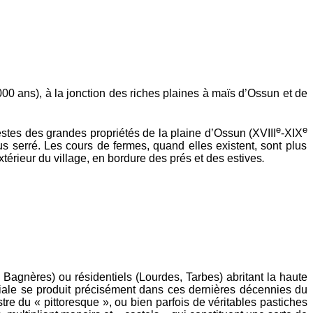
00 ans), à la jonction des riches plaines à maïs d’Ossun et de
e
e
tes des grandes propriétés de la plaine d’Ossun (XVIII
-XIX
us serré. Les cours de fermes, quand elles existent, sont plus
xtérieur du village, en bordure des prés et des estives
.
Bagnères) ou résidentiels (Lourdes, Tarbes) abritant la haute
iale se produit précisément dans ces dernières décennies du
tre du « pittoresque », ou bien parfois de véritables pastiches