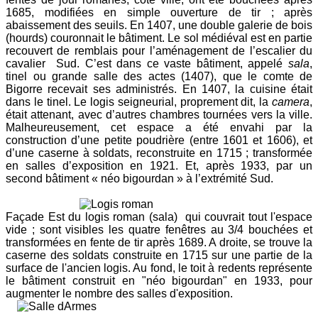
1685, modifiées en simple ouverture de tir ; après
abaissement des seuils. En 1407, une double galerie de bois
(hourds) couronnait le bâtiment. Le sol médiéval est en partie
recouvert de remblais pour l’aménagement de l’escalier du
cavalier
Sud. C’est dans ce vaste bâtiment, appelé
sala
,
tinel ou grande salle des actes (1407), que le comte de
Bigorre recevait ses administrés. En 1407, la cuisine était
dans le tinel. Le logis seigneurial, proprement dit, la
camera
,
était attenant, avec d’autres chambres tournées vers la ville.
Malheureusement, cet espace a été envahi par la
construction d’une petite poudrière (entre 1601 et 1606), et
d’une caserne à soldats, reconstruite en 1715 ; transformée
en salles d’exposition en 1921. Et, après 1933, par un
second bâtiment « néo bigourdan » à l’extrémité Sud.
Façade Est du logis roman (sala) qui couvrait tout l'espace
vide ; sont visibles les quatre fenêtres au 3/4 bouchées et
transformées en fente de tir après 1689. A droite, se trouve la
caserne des soldats construite en 1715 sur une partie de la
surface de l'ancien logis. Au fond, le toit à redents représente
le bâtiment construit en "néo bigourdan" en 1933, pour
augmenter le nombre des salles d'exposition.