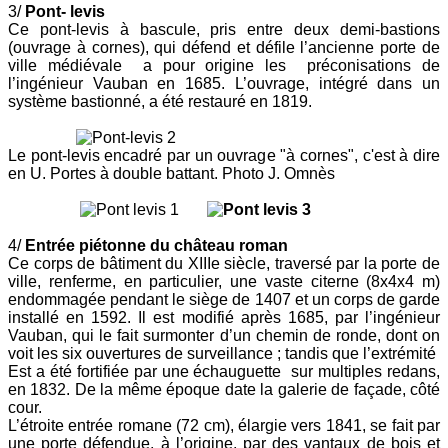
3/
Pont- levis
Ce pont-levis à bascule, pris entre deux demi-bastions
(ouvrage à cornes),
qui défend et défile l’ancienne porte de
ville médiévale
a pour origine les
préconisations de
l’ingénieur Vauban en 1685. L’ouvrage, intégré dans un
système bastionné, a été restauré en 1819.
Le pont-levis encadré par un ouvrage "à cornes", c'est à dire
en U. Portes à double battant. Photo J. Omnès
4/
Entrée piétonne du château roman
Ce corps de bâtiment du XIIIe siècle, traversé par la porte de
ville,
renferme, en particulier, une vaste citerne (8x4x4 m)
endommagée pendant le siège de 1407 et un corps de garde
installé en 1592. Il est
modifié après 1685, par l’ingénieur
Vauban, qui le fait surmonter d’un chemin de ronde, dont on
voit les six ouvertures de surveillance ; tandis que l’extrémité
Est a été fortifiée par une échauguette
sur
multiples redans,
en 1832. De la même époque date la galerie de façade, côté
cour.
L’étroite entrée romane (72 cm), élargie vers 1841, se fait par
une porte défendue, à l’origine, par des vantaux de bois et