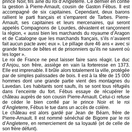
prince Noir, fils aîné du roi d’Angleterre. Ce dernier en confie
la gestion à Pierre-Arnault, cousin de Gaston Fébus. Il est
accompagné de six capitaines. Cependant, deux barons
rallient le parti français et s’emparent de Tarbes. Pierre-
Arnault, ses capitaines et leurs mercenaires, qui seront
appelés Compagnons de Lourdes, dévastent et rançonnent
la région, « aussi bien les marchands du royaume d’Aragon
et de Catalogne que les marchands français, s’ils n’avaient
fait aucun pacte avec eux ». Le pillage dure 46 ans « avec si
grande foison de bêtes et de prisonniers qu’ils ne savent où
les loger ».
Le roi de France ne peut laisser faire sans réagir. Le duc
d’Anjou, son frère, assiège en vain la forteresse en 1373.
Elle est imprenable. Il brûle alors totalement la ville, protégée
par de simples palissades de bois. Il est à la tête de 15 000
hommes dont une grande partie vient des montagnes du
Lavedan. Les habitants sont saufs, ils se sont tous réfugiés
dans l’enceinte du fort. Fébus essaye de récupérer le
château auprès de son cousin Pierre-Arnault. Celui-ci refuse
de céder le bien confié par le prince Noir et le roi
d’Angleterre, Fébus le tue dans un accès de colère.
Le château est alors gardé par Jean de Béarn, frère de
Pierre-Arnault. Il est nommé sénéchal de Bigorre par le roi
d’Angleterre, en remerciement de sa loyauté (et de celle de
son frère défunt).