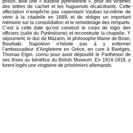
prison, telle une « Bastille pyrénéenne », pour les victimes
des lettres de cachet et les huguenots récalcitrants. Cette
affectation n’empêche pas cependant Vauban lui-même de
venir à la citadelle en 1689, et de rédiger un important
mémoire sur la consolidation et le remodelage des remparts.
C’est à cette date qu’est construit le corps de logis des
officiers (salle du Pyrénéisme) et reconstruite la chapelle. Y
séjournent, le duc de Mazarin, le philosophe Maine de Biran,
Bourbaki. Napoléon n’hésite pas à y enfermer
l’ambassadeur d’Angleterre en Grèce, en cure à Barèges,
Thomas Elgin, connu pour avoir dépouillé le Parthénon de
ses frises au bénéfice du British Museum .En 1914-1918, y
furent logés une vingtaine de prisonniers allemands.