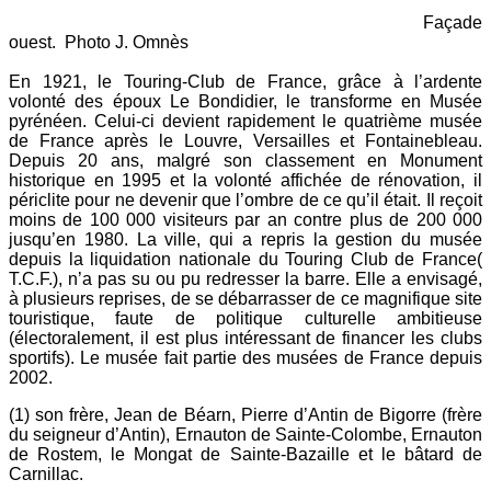
Façade
ouest. Photo J. Omnès
En 1921, le Touring-Club de France, grâce à l’ardente
volonté des époux Le Bondidier, le transforme en Musée
pyrénéen. Celui-ci devient rapidement le quatrième musée
de France après le Louvre, Versailles et Fontainebleau.
Depuis 20 ans, malgré son classement en Monument
historique en 1995 et la volonté affichée de rénovation, il
périclite pour ne devenir que l’ombre de ce qu’il était. Il reçoit
moins de 100 000 visiteurs par an contre plus de 200 000
jusqu’en 1980. La ville, qui a repris la gestion du musée
depuis la liquidation nationale du Touring Club de France(
T.C.F.), n’a pas su ou pu redresser la barre. Elle a envisagé,
à plusieurs reprises, de se débarrasser de ce magnifique site
touristique, faute de politique culturelle ambitieuse
(électoralement, il est plus intéressant de financer les clubs
sportifs). Le musée fait partie des musées de France depuis
2002.
(1) son frère, Jean de Béarn, Pierre d’Antin de Bigorre (frère
du seigneur d’Antin), Ernauton de Sainte-Colombe, Ernauton
de Rostem, le Mongat de Sainte-Bazaille et le bâtard de
Carnillac.