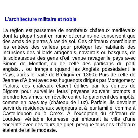
L’architecture militaire et noble
L
a région est parsemée de nombreux châteaux médiévaux
dont la plupart sont en ruine et certains ne conservent que
des amas de pierres à ras de sol. Ces châteaux contrôlaient
les entrées des vallées pour protéger les habitants des
incursions des pillards aragonais, navarrais ou basques, de
la soldatesque des gens d’oïl, venue ravager le pays avec
Simon de Montfort, ou de celle des partisans du parti
anglais… ou français (quand les Anglais possédaient le
Pays, après le traité de Brétigny en 1360). Puis de celle de
Jeanne d’Albret avec ses huguenots dirigés par Montgomery.
Parfois, ces châteaux étaient édifiés par les comtes de
Bigorre pour surveiller leurs paysans souvent prompts à
prendre les armes, en révolte contre le paiement des impôts,
comme en pays toy (château de Luz). Parfois, ils devaient
servir de résidence aux seigneurs et à leur famille, comme à
Castelloubon ou à Omex. À l’exception du château de
Lourdes, véritable forteresse qui entourait la ville d’une
enceinte avec des tours de guet, presque tous ces châteaux
étaient de taille modeste.