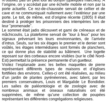
N’oubliez pas un petit tour au donjon (quelques marches). À
l’origine, on y accédait par une échelle mobile et non par la
porte actuelle. Ce rez-de-chaussée servait de cellier et de
cave et ne communiquait nullement avec l’extérieur par une
porte. Le toit, de même, est d’origine récente (1805) Il était
destiné à protéger les prisonniers des intempéries lors de
leur "promenade".
Le sommet était jadis découvert et garni de créneaux et de
mâchicoulis. La plateforme servait de "tour à feux" pour les
signaux prévenant les tours environnantes, de l'arrivée
d'intrus. Seuls, sur les six étages le premier et le denier sont
voûtés, les étages intermédiares sont formés de planchers,
ce qui donne plus de stabilité au bâtiment. Une logette
reposant sur des corbeaux encore visibles (sur le côté Nord-
Est) permettait la présence permanente d’un guetteur.
Visitez l’esplanade avec les belles maquettes de pierre
représentant différents types de maisons et d’églises
fortifiées des environs. Celles-ci ont été réalisées, au milieu
d’un jardin de plantes pyrénéennes, avec talent, par les
premiers conservateurs, Louis et Margalide Le Bondidier.
Les salles de paléontologie et de zoologie avec de
nombreux animaux et oiseaux naturalisés ont été
supprimées, de même qu’une collection de poupées
représentant les différentes congrégations religieuses.