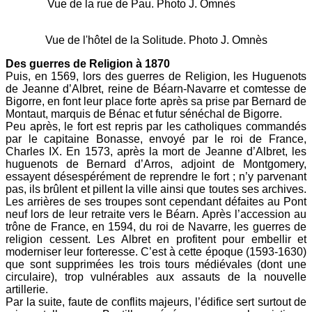
Vue de la rue de Pau. Photo J. Omnès
Vue de l'hôtel de la Solitude. Photo J. Omnès
Des guerres de Religion à 1870
Puis, en 1569, lors des guerres de Religion, les Huguenots
de Jeanne d’Albret, reine de Béarn-Navarre et comtesse de
Bigorre, en font leur place forte après sa prise par Bernard de
Montaut, marquis de Bénac et futur sénéchal de Bigorre.
Peu après, le fort est repris par les catholiques commandés
par le capitaine Bonasse, envoyé par le roi de France,
Charles IX. En 1573, après la mort de Jeanne d’Albret, les
huguenots de Bernard d’Arros, adjoint de Montgomery,
essayent désespérément de reprendre le fort ; n’y parvenant
pas, ils brûlent et pillent la ville ainsi que toutes ses archives.
Les arrières de ses troupes sont cependant défaites au Pont
neuf lors de leur retraite vers le Béarn. Après l’accession au
trône de France, en 1594, du roi de Navarre, les guerres de
religion cessent. Les Albret en profitent pour embellir et
moderniser leur forteresse. C’est à cette époque (1593-1630)
que sont supprimées les trois tours médiévales (dont une
circulaire), trop vulnérables aux assauts de la nouvelle
artillerie.
Par la suite, faute de conflits majeurs, l’édifice sert surtout de