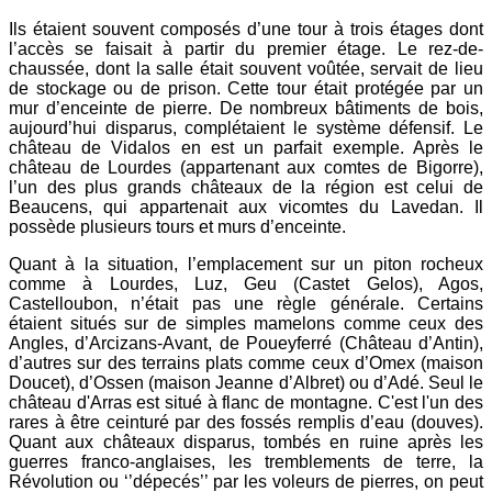
Ils étaient souvent composés d’une tour à trois étages dont
l’accès se faisait à partir du premier étage. Le rez-de-
chaussée, dont la salle était souvent voûtée, servait de lieu
de stockage ou de prison. Cette tour était protégée par un
mur d’enceinte de pierre. De nombreux bâtiments de bois,
aujourd’hui disparus, complétaient le système défensif. Le
château de Vidalos en est un parfait exemple. Après le
château de Lourdes (appartenant aux comtes de Bigorre),
l’un des plus grands châteaux de la région est celui de
Beaucens, qui appartenait aux vicomtes du Lavedan. Il
possède plusieurs tours et murs d’enceinte.
Quant à la situation, l’emplacement sur un piton rocheux
comme à Lourdes, Luz, Geu (Castet Gelos), Agos,
Castelloubon, n’était pas une règle générale. Certains
étaient situés sur de simples mamelons comme ceux des
Angles, d’Arcizans-Avant, de Poueyferré (Château d’Antin),
d’autres sur des terrains plats comme ceux d’Omex (maison
Doucet), d’Ossen (maison Jeanne d’Albret) ou d’Adé. Seul le
château d'Arras est situé à flanc de montagne. C'est l'un des
rares à être ceinturé par des fossés remplis d’eau (douves).
Quant aux châteaux disparus, tombés en ruine après les
guerres franco-anglaises, les tremblements de terre, la
Révolution ou ‘’dépecés’’ par les voleurs de pierres, on peut