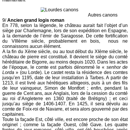
Autres canons
9/
Ancien grand logis roman
En 778, selon la légende, le château aurait fait l’objet d’un
siège par Charlemagne, lors de son expédition en Espagne,
à la demande de l’émir de Saragosse. De cette fortification
du VIIIème siècle, probablement en bois,
nous ne
connaissons
aucun élément.
A la fin du Xème siècle, ou au tout début du XIème siècle, le
château de pierre est constitué. Il devient le siège du comté
héréditaire de Bigorre, au moins depuis 1020. Dans les actes
de l’époque, le comte est parfois dénommé le «
senhor de
Lorda
» (ou Lorde). Le castet resta la résidence des comtes
jusqu’en 1195, date de leur installation à Tarbes. A partir de
1213, il est livré aux hérétiques albigeois, puis à un des fils
de leur vainqueur, Simon de Montfort ; enfin, pendant la
guerre de Cent ans, aux Anglais, lors de la cession du comté
au roi d’Angleterre en 1360 (traité de Brétigny) ; et ceci
jusqu’au siège de 1406-1407. En 1425, il sera dévolu au
comte de Foix-roi de Navarre, et sera alors gouverné par des
capitaines.
Toute la façade Est, côté ville, est encore proche de son état
originel ; comme la façade Ouest, côté Gave. Les quatre
fentes de jour romanes, côté ville, ont été bouchées après