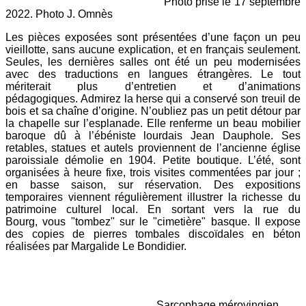
Photo prise le 17 septembre
2022. Photo J. Omnès
Les pièces exposées sont présentées d’une façon un peu
vieillotte, sans aucune explication, et en français seulement.
Seules, les dernières salles ont été un peu modernisées
avec des traductions en langues étrangères. Le tout
mériterait plus d’entretien et d’animations
pédagogiques. Admirez la herse qui a conservé son treuil de
bois et sa chaîne d’origine. N’oubliez pas un petit détour par
la chapelle sur l’esplanade. Elle renferme un beau mobilier
baroque dû à l’ébéniste lourdais Jean Dauphole. Ses
retables, statues et autels proviennent de l’ancienne église
paroissiale démolie en 1904. Petite boutique. L’été, sont
organisées à heure fixe, trois visites commentées par jour ;
en basse saison, sur réservation. Des expositions
temporaires viennent régulièrement illustrer la richesse du
patrimoine culturel local. En sortant vers la rue du
Bourg, vous "tombez" sur le "cimetière" basque. Il expose
des copies de pierres tombales discoïdales en béton
réalisées par Margalide Le Bondidier.
Sarcophage mérovingien.