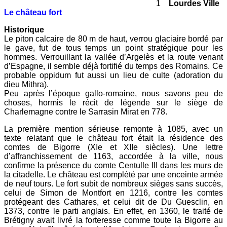
1
Lourdes Ville
Le château fort
Historique
Le piton calcaire de 80 m de haut, verrou glaciaire bordé par
le gave, fut de tous temps un point stratégique pour les
hommes. Verrouillant la vallée d’Argelès et la route venant
d’Espagne, il semble déjà fortifié du temps des Romains. Ce
probable oppidum fut aussi un lieu de culte (adoration du
dieu Mithra).
Peu après l’époque gallo-romaine, nous savons peu de
choses, hormis le récit de légende sur le siège de
Charlemagne contre le Sarrasin Mirat en 778.
La première mention sérieuse remonte à 1085, avec un
texte relatant que le château fort était la résidence des
comtes de Bigorre (XIe et XIIe siècles). Une lettre
d’affranchissement de 1163, accordée à la ville, nous
confirme la présence du comte Centulle III dans les murs de
la citadelle. Le château est complété par une enceinte armée
de neuf tours. Le fort subit de nombreux sièges sans succès,
celui de Simon de Montfort en 1216, contre les comtes
protégeant des Cathares, et celui dit de Du Guesclin, en
1373, contre le parti anglais. En effet, en 1360, le traité de
Brétigny avait livré la forteresse comme toute la Bigorre au