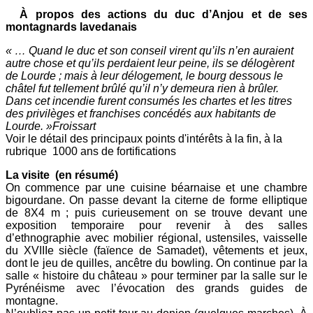
À propos des actions du duc d’Anjou et de ses
montagnards lavedanais
« … Quand le duc et son conseil virent qu’ils n’en auraient
autre chose et qu’ils perdaient leur peine, ils se délogèrent
de Lourde ; mais à leur délogement, le bourg dessous le
châtel fut tellement brûlé qu’il n’y demeura rien à brûler.
Dans cet incendie furent consumés les chartes et les titres
des privilèges et franchises concédés aux habitants de
Lourde. »Froissart
Voir le détail des principaux points d'intérêts à la fin, à la
rubrique 1000 ans de fortifications
La visite (en résumé)
On commence par une cuisine béarnaise et une chambre
bigourdane. On passe devant la citerne de forme elliptique
de 8X4 m ; puis curieusement on se trouve devant une
exposition temporaire pour revenir à des salles
d’ethnographie avec mobilier régional, ustensiles, vaisselle
du XVIIIe siècle (faïence de Samadet), vêtements et jeux,
dont le jeu de quilles, ancêtre du bowling. On continue par la
salle « histoire du château » pour terminer par la salle sur le
Pyrénéisme avec l’évocation des grands guides de
montagne.