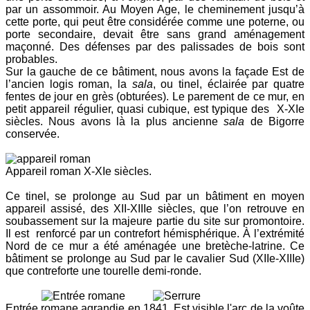
par un assommoir. Au Moyen Age, le cheminement jusqu’à
cette porte, qui peut être considérée comme une poterne, ou
porte secondaire,
devait être sans grand aménagement
maçonné. Des défenses par des palissades de bois sont
probables.
Sur la gauche de ce bâtiment, nous avons la façade Est de
l’ancien logis roman, la
sala
, ou tinel, éclairée par quatre
fentes de jour en grès (obturées). Le parement de ce mur, en
petit appareil régulier, quasi cubique, est typique des
X-XIe
siècles. Nous avons là la plus ancienne
sala
de Bigorre
conservée.
Appareil roman X-XIe siècles.
Ce tinel, se prolonge au Sud par un bâtiment en moyen
appareil assisé, des XII-XIIIe siècles, que l’on retrouve en
soubassement sur la majeure partie du site sur promontoire.
Il est
renforcé par un contrefort hémisphérique. À l’extrémité
Nord de ce mur a été aménagée une bretèche-latrine. Ce
bâtiment se prolonge au Sud par le cavalier Sud (XIIe-XIIIe)
que contreforte une tourelle demi-ronde.
Entrée romane agrandie en 1841. Est visible l'arc de la voûte