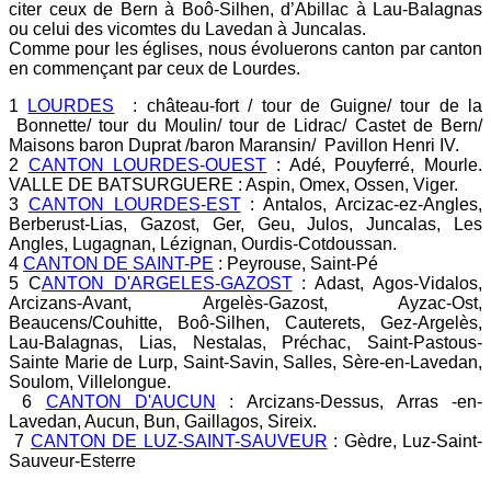
citer ceux de Bern à Boô-Silhen, d’Abillac à Lau-Balagnas
ou celui des vicomtes du Lavedan à Juncalas.
Comme pour les églises, nous évoluerons canton par canton
en commençant par ceux de Lourdes.
1
LOURDES
: château-fort / tour de Guigne/ tour de la
Bonnette/ tour du Moulin/ tour de Lidrac/ Castet de Bern/
Maisons baron Duprat /baron Maransin/ Pavillon Henri IV.
2
CANTON LOURDES-OUEST
: Adé, Pouyferré, Mourle.
VALLE DE BATSURGUERE : Aspin, Omex, Ossen, Viger.
3
CANTON LOURDES-EST
: Antalos, Arcizac-ez-Angles,
Berberust-Lias, Gazost, Ger, Geu, Julos, Juncalas, Les
Angles, Lugagnan, Lézignan, Ourdis-Cotdoussan.
4
CANTON DE SAINT-PE
: Peyrouse, Saint-Pé
5 C
ANTON D'ARGELES-GAZOST
: Adast, Agos-Vidalos,
Arcizans-Avant, Argelès-Gazost, Ayzac-Ost,
Beaucens/Couhitte, Boô-Silhen, Cauterets, Gez-Argelès,
Lau-Balagnas, Lias, Nestalas, Préchac, Saint-Pastous-
Sainte Marie de Lurp, Saint-Savin, Salles, Sère-en-Lavedan,
Soulom, Villelongue.
6
CANTON D'AUCUN
: Arcizans-Dessus, Arras -en-
Lavedan, Aucun, Bun, Gaillagos, Sireix.
7
CANTON DE LUZ-SAINT-SAUVEUR
: Gèdre, Luz-Saint-
Sauveur-Esterre