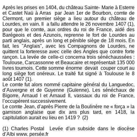
Après les prises en 1404, du château Sainte- Marie à Esterre
et Castet Naü à Arras par Jean 1er de Bourbon, comte de
Clermont, un premier siège a lieu autour du château de
Lourdes, en vain. Il a fallu attendre le 26 novembre 1407 (1),
pour que le comte, aux ordres du roi de France, aidé des
Barégeois et des Azunois, reprenne le fort de Lourdes au
parti anglais, après un long et pénible siège de 18 mois. En
fait, les "Anglais", avec les Compagnons de Lourdes, ne
quittent la forteresse avec celle des Angles que contre forte
rançon. La levée de celle-ci concerna trois sénéchaussées :
Toulouse, Carcassonne et Beaucaire et représentait 135 000
livres tournois. Cette somme énorme devait couper court au
long siège fort onéreux. Le traité fut signé à Toulouse le 8
août 1407 (1).
Le comte fut alors nommé capitaine général du Languedoc,
d’Auvergne et de Guyenne (Guïenne). Les sénéchaux de
Bigorre, Arnaud I et Arnaud II, vassaux du roi de France,
l’occupèrent successivement.
Le comte Jean, d’après Pierre de la Boulinère ne « força » la
garnison anglaise que dix ans plus tard, en 1418, la
capitulation aurait eu lieu en 1419 ? (2)
(1) Charles Postal Levée d’un subside dans le diocèse
d’Albi www. persée.fr