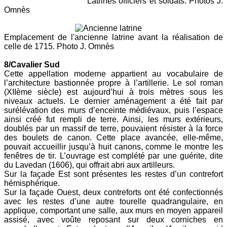
Latrines officiers et soldats. Photos J.
Omnès
Emplacement de l'ancienne latrine avant la réalisation de
celle de 1715. Photo J. Omnès
8/
Cavalier Sud
Cette appellation moderne appartient au vocabulaire de
l’architecture bastionnée propre à l’artillerie.
Le sol roman
(XIIème siècle) est aujourd’hui à trois mètres sous les
niveaux actuels. Le dernier aménagement a été fait par
surélévation des murs d’enceinte médiévaux, puis l’espace
ainsi créé fut rempli de terre. Ainsi, les murs extérieurs,
doublés par un massif de terre, pouvaient résister à la force
des boulets de canon. Cette place avancée, elle-même,
pouvait accueillir jusqu’à huit canons, comme le montre les
fenêtres de tir. L’ouvrage est complété par une guérite, dite
du Lavedan (1606), qui offrait abri aux artilleurs.
Sur la façade Est sont présentes les restes d’un contrefort
hémisphérique.
Sur la façade Ouest, deux contreforts ont été confectionnés
avec les restes d’une autre tourelle quadrangulaire, en
applique, comportant une salle, aux murs en moyen appareil
assisé,
avec voûte reposant sur deux corniches en