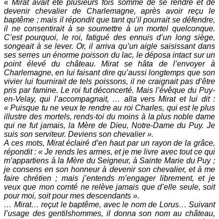
«
Mirat avait été plusieurs fois sommé de se rendre et de
devenir chevalier de Charlemagne, après avoir reçu le
baptême ; mais il répondit que tant qu’il pourrait se défendre,
il ne consentirait à se soumettre à un mortel quelconque.
C’est pourquoi, le roi, fatigué des ennuis d’un long siège,
songeait à se lever. Or, il arriva qu’un aigle saisissant dans
ses serres un énorme poisson du lac, le déposa
intact sur un
point élevé du château. Mirat se hâta de l’envoyer à
Charlemagne, en lui faisant dire qu’aussi longtemps que son
vivier lui fournirait de tels poissons, il ne craignait pas d’être
pris par famine. Le roi fut déconcerté. Mais l’évêque du Puy-
en-Velay, qui l’accompagnait, … alla vers Mirat et lui dit :
« Puisque tu ne veux te rendre au roi Charles, qui est le plus
illustre des mortels, rends-toi du moins à la plus noble dame
qui ne fut jamais, la Mère de Dieu, Notre-Dame du Puy. Je
suis son serviteur. Deviens son chevalier ».
A ces mots, Mirat éclairé d’en haut par un rayon de la grâce,
répondit : « Je rends les armes, et je me livre avec tout ce qui
m’appartiens à la Mère du Seigneur, à Sainte Marie du Puy ;
je consens en son honneur à devenir son chevalier, et à me
faire chrétien ; mais j’entends m’engager librement, et je
veux que mon comté ne relève jamais que d’elle seule, soit
pour moi, soit pour mes descendants ».
… Mirat… reçut le baptême, avec le nom de Lorus… Suivant
l’usage des gentilshommes, il donna son nom au château,