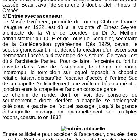
cassée. Beau travail de serrurerie à double clef.
Photos J.
Omnès
5/
Entrée avec ascenseur
Le Musée Pyrénéen, propriété du Touring Club de France,
inauguré en 1922, est dû à la volonté d’ Ernest
Seyrès
,
architecte de la Ville de Lourdes, du Dr A. Meillon,
administrateur du T.C.F. et de Louis Le Bondidier, secrétaire
de la Confédération pyrénéenne. Dès 1929, devant le
succès grandissant, il fut décidé la création d’un ascenseur
permettant l’accès à d’avantage de visiteurs. Ce travail est
dû à l’architecte Panieu. Pour ce faire, l’enceinte du fort fut
ouverte dans l’axe de l’ascenseur, le chemin de ronde
interrompu, le terre-plein sur lequel reposait la chapelle
retaillé, faisant disparaître l’escalier d’accès à l’entrée Sud
de la chapelle. Artificiellement, une voûte en béton armé fit la
jonction entre la chapelle et l’ancien corps de garde.
Le chemin de ronde, dont on voit des consoles de
soutènement à droite, derrière la chapelle, se prolongeait
côté cour, à gauche de l’actuel passage, jusqu’à
la grande
échauguette, ouvrage en encorbellement sur multiples
redans, construite en 1832.
Entrée artificielle pour accéder à l'ascenseur, creusée dans
la roche. Sur le mur de gauche, traces de l'escalier donnant