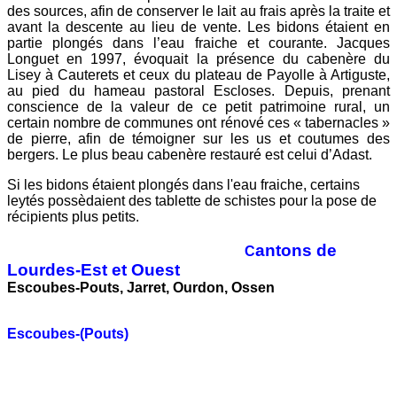
des sources, afin de conserver le lait au frais après la traite et
avant la descente au lieu de vente. Les bidons étaient en
partie plongés dans l’eau fraiche et courante. Jacques
Longuet en 1997, évoquait la présence du cabenère du
Lisey à Cauterets et ceux du plateau de Payolle à Artiguste,
au pied du hameau pastoral Escloses. Depuis, prenant
conscience de la valeur de ce petit patrimoine rural, un
certain nombre de communes ont rénové ces « tabernacles »
de pierre, afin de témoigner sur les us et coutumes des
bergers. Le plus beau cabenère restauré est celui d’Adast.
Si les bidons étaient plongés dans l'eau fraiche, certains
leytés possèdaient des tablette de schistes pour la pose de
récipients plus petits.
antons de
C
Lourdes-Est et Ouest
Escoubes-Pouts, Jarret, Ourdon, Ossen
Escoubes-(Pouts)