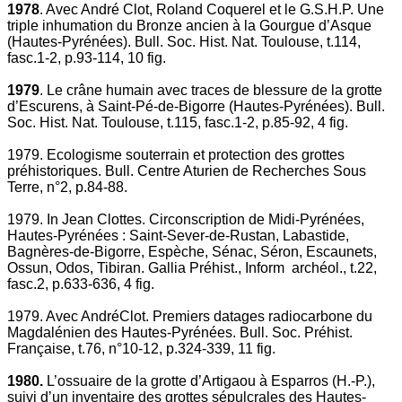
1978
. Avec André Clot, Roland Coquerel et le G.S.H.P. Une
triple inhumation du Bronze ancien à la Gourgue d’Asque
(Hautes-Pyrénées). Bull. Soc. Hist. Nat. Toulouse, t.114,
fasc.1-2, p.93-114, 10 fig.
1979
. Le crâne humain avec traces de blessure de la grotte
d’Escurens, à Saint-Pé-de-Bigorre (Hautes-Pyrénées). Bull.
Soc. Hist. Nat. Toulouse, t.115, fasc.1-2, p.85-92, 4 fig.
1979. Ecologisme souterrain et protection des grottes
préhistoriques. Bull. Centre Aturien de Recherches Sous
Terre, n°2, p.84-88.
1979. In Jean Clottes. Circonscription de Midi-Pyrénées,
Hautes-Pyrénées : Saint-Sever-de-Rustan, Labastide,
Bagnères-de-Bigorre, Espèche, Sénac, Séron, Escaunets,
Ossun, Odos, Tibiran. Gallia Préhist., Inform archéol., t.22,
fasc.2, p.633-636, 4 fig.
1979. Avec AndréClot. Premiers datages radiocarbone du
Magdalénien des Hautes-Pyrénées. Bull. Soc. Préhist.
Française, t.76, n°10-12, p.324-339, 11 fig.
1980.
L’ossuaire de la grotte d’Artigaou à Esparros (H.-P.),
suivi d’un inventaire des grottes sépulcrales des Hautes-