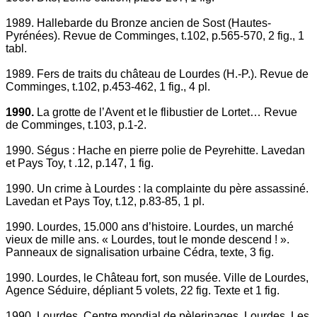
1989. Hallebarde du Bronze ancien de Sost (Hautes-
Pyrénées). Revue de Comminges, t.102, p.565-570, 2 fig., 1
tabl.
1989. Fers de traits du château de Lourdes (H.-P.). Revue de
Comminges, t.102, p.453-462, 1 fig., 4 pl.
1990.
La grotte de l’Avent et le flibustier de Lortet… Revue
de Comminges, t.103, p.1-2.
1990. Ségus : Hache en pierre polie de Peyrehitte. Lavedan
et Pays Toy, t .12, p.147, 1 fig.
1990. Un crime à Lourdes : la complainte du père assassiné.
Lavedan et Pays Toy, t.12, p.83-85, 1 pl.
1990. Lourdes, 15.000 ans d’histoire. Lourdes, un marché
vieux de mille ans. « Lourdes, tout le monde descend ! ».
Panneaux de signalisation urbaine Cédra, texte, 3 fig.
1990. Lourdes, le Château fort, son musée. Ville de Lourdes,
Agence Séduire, dépliant 5 volets, 22 fig. Texte et 1 fig.
1990. Lourdes, Centre mondial de pèlerinages. Lourdes, Les