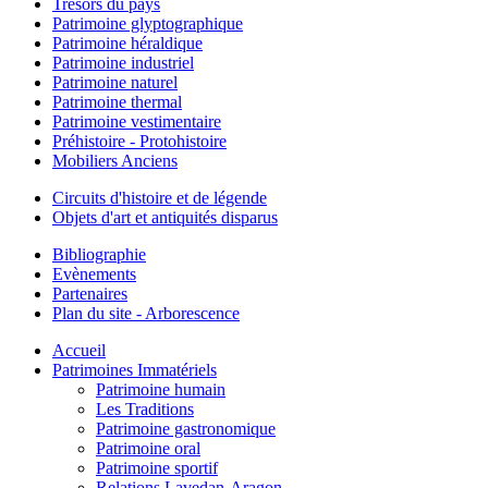
Trésors du pays
Patrimoine glyptographique
Patrimoine héraldique
Patrimoine industriel
Patrimoine naturel
Patrimoine thermal
Patrimoine vestimentaire
Préhistoire - Protohistoire
Mobiliers Anciens
Circuits d'histoire et de légende
Objets d'art et antiquités disparus
Bibliographie
Evènements
Partenaires
Plan du site - Arborescence
Accueil
Patrimoines Immatériels
Patrimoine humain
Les Traditions
Patrimoine gastronomique
Patrimoine oral
Patrimoine sportif
Relations Lavedan-Aragon