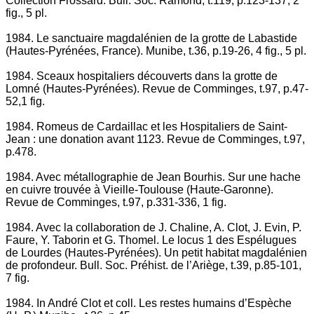
Collection Frossard. Bull. Soc. Ramond, t.119, p.123-137, 2
fig., 5 pl.
1984. Le sanctuaire magdalénien de la grotte de Labastide
(Hautes-Pyrénées, France). Munibe, t.36, p.19-26, 4 fig., 5 pl.
1984. Sceaux hospitaliers découverts dans la grotte de
Lomné (Hautes-Pyrénées). Revue de Comminges, t.97, p.47-
52,1 fig.
1984. Romeus de Cardaillac et les Hospitaliers de Saint-
Jean : une donation avant 1123. Revue de Comminges, t.97,
p.478.
1984. Avec métallographie de Jean Bourhis. Sur une hache
en cuivre trouvée à Vieille-Toulouse (Haute-Garonne).
Revue de Comminges, t.97, p.331-336, 1 fig.
1984. Avec la collaboration de J. Chaline, A. Clot, J. Evin, P.
Faure, Y. Taborin et G. Thomel. Le locus 1 des Espélugues
de Lourdes (Hautes-Pyrénées). Un petit habitat magdalénien
de profondeur. Bull. Soc. Préhist. de l’Ariège, t.39, p.85-101,
7 fig.
1984. In André Clot et coll. Les restes humains d’Espèche