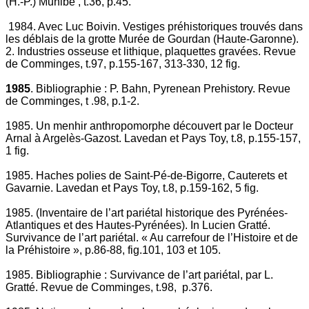
(H.-P.) Munibe , t.36, p.45.
1984. Avec Luc Boivin. Vestiges préhistoriques trouvés dans
les déblais de la grotte Murée de Gourdan (Haute-Garonne).
2. Industries osseuse et lithique, plaquettes gravées. Revue
de Comminges, t.97, p.155-167, 313-330, 12 fig.
1985
. Bibliographie : P. Bahn, Pyrenean Prehistory. Revue
de Comminges, t .98, p.1-2.
1985. Un menhir anthropomorphe découvert par le Docteur
Arnal à Argelès-Gazost. Lavedan et Pays Toy, t.8, p.155-157,
1 fig.
1985. Haches polies de Saint-Pé-de-Bigorre, Cauterets et
Gavarnie. Lavedan et Pays Toy, t.8, p.159-162, 5 fig.
1985. (Inventaire de l’art pariétal historique des Pyrénées-
Atlantiques et des Hautes-Pyrénées). In Lucien Gratté.
Survivance de l’art pariétal. « Au carrefour de l’Histoire et de
la Préhistoire », p.86-88, fig.101, 103 et 105.
1985. Bibliographie : Survivance de l’art pariétal, par L.
Gratté. Revue de Comminges, t.98, p.376.