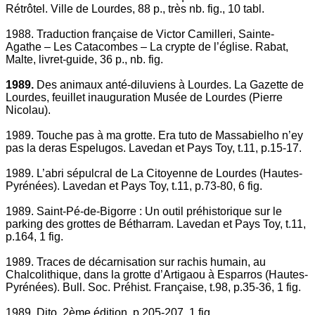
Rétrôtel. Ville de Lourdes, 88 p., très nb. fig., 10 tabl.
1988. Traduction française de Victor Camilleri, Sainte-
Agathe – Les Catacombes – La crypte de l’église. Rabat,
Malte, livret-guide, 36 p., nb. fig.
1989.
Des animaux anté-diluviens à Lourdes. La Gazette de
Lourdes, feuillet inauguration Musée de Lourdes (Pierre
Nicolau).
1989. Touche pas à ma grotte. Era tuto de Massabielho n’ey
pas la deras Espelugos. Lavedan et Pays Toy, t.11, p.15-17.
1989. L’abri sépulcral de La Citoyenne de Lourdes (Hautes-
Pyrénées). Lavedan et Pays Toy, t.11, p.73-80, 6 fig.
1989. Saint-Pé-de-Bigorre : Un outil préhistorique sur le
parking des grottes de Bétharram. Lavedan et Pays Toy, t.11,
p.164, 1 fig.
1989. Traces de décarnisation sur rachis humain, au
Chalcolithique, dans la grotte d’Artigaou à Esparros (Hautes-
Pyrénées). Bull. Soc. Préhist. Française, t.98, p.35-36, 1 fig.
1989. Dito, 2ème édition, p.205-207, 1 fig.