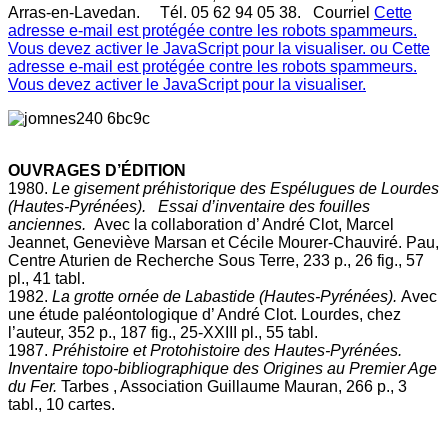
Arras-en-Lavedan. Tél. 05 62 94 05 38. Courriel
Cette
adresse e-mail est protégée contre les robots spammeurs.
Vous devez activer le JavaScript pour la visualiser.
ou
Cette
adresse e-mail est protégée contre les robots spammeurs.
Vous devez activer le JavaScript pour la visualiser.
OUVRAGES D’ÉDITION
1980.
Le gisement préhistorique des Espélugues de Lourdes
(Hautes-Pyrénées). Essai d’inventaire des fouilles
anciennes.
Avec la collaboration d’ André Clot, Marcel
Jeannet, Geneviève Marsan et Cécile Mourer-Chauviré. Pau,
Centre Aturien de Recherche Sous Terre, 233 p., 26 fig., 57
pl., 41 tabl.
1982.
La grotte ornée de Labastide (Hautes-Pyrénées).
Avec
une étude paléontologique d’ André Clot. Lourdes, chez
l’auteur, 352 p., 187 fig., 25-XXIII pl., 55 tabl.
1987.
Préhistoire et Protohistoire des Hautes-Pyrénées.
Inventaire topo-bibliographique des Origines au Premier Age
du Fer.
Tarbes , Association Guillaume Mauran, 266 p., 3
tabl., 10 cartes.