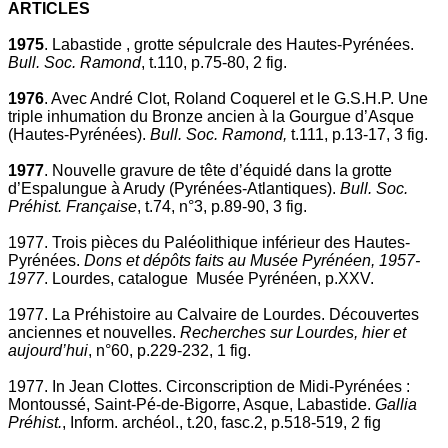
ARTICLES
1975
. Labastide , grotte sépulcrale des Hautes-Pyrénées.
Bull. Soc. Ramond
, t.110, p.75-80, 2 fig.
1976
. Avec André Clot, Roland Coquerel et le G.S.H.P. Une
triple inhumation du Bronze ancien à la Gourgue d’Asque
(Hautes-Pyrénées).
Bull. Soc. Ramond,
t.111, p.13-17, 3 fig.
1977
. Nouvelle gravure de tête d’équidé dans la grotte
d’Espalungue à Arudy (Pyrénées-Atlantiques).
Bull. Soc.
Préhist. Française
, t.74, n°3, p.89-90, 3 fig.
1977. Trois pièces du Paléolithique inférieur des Hautes-
Pyrénées.
Dons et dépôts faits au Musée Pyrénéen, 1957-
1977
. Lourdes, catalogue Musée Pyrénéen, p.XXV.
1977. La Préhistoire au Calvaire de Lourdes. Découvertes
anciennes et nouvelles.
Recherches sur Lourdes, hier et
aujourd’hui
, n°60, p.229-232, 1 fig.
1977. In Jean Clottes. Circonscription de Midi-Pyrénées :
Montoussé, Saint-Pé-de-Bigorre, Asque, Labastide.
Gallia
Préhist.
, Inform. archéol., t.20, fasc.2, p.518-519, 2 fig