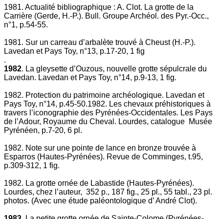
1981. Actualité bibliographique : A. Clot. La grotte de la
Carrière (Gerde, H.-P.). Bull. Groupe Archéol. des Pyr.-Occ.,
n°1, p.54-55.
1981. Sur un carreau d’arbalète trouvé à Cheust (H.-P.).
Lavedan et Pays Toy, n°13, p.17-20, 1 fig
.
1982
. La gleysette d’Ouzous, nouvelle grotte sépulcrale du
Lavedan. Lavedan et Pays Toy, n°14, p.9-13, 1 fig.
1982. Protection du patrimoine archéologique. Lavedan et
Pays Toy, n°14, p.45-50.1982. Les chevaux préhistoriques à
travers l’iconographie des Pyrénées-Occidentales. Les Pays
de l’Adour, Royaume du Cheval. Lourdes, catalogue Musée
Pyrénéen, p.7-20, 6 pl.
1982. Note sur une pointe de lance en bronze trouvée à
Esparros (Hautes-Pyrénées). Revue de Comminges, t.95,
p.309-312, 1 fig.
1982. La grotte ornée de Labastide (Hautes-Pyrénées).
Lourdes, chez l’auteur, 352 p., 187 fig., 25 pl., 55 tabl., 23 pl.
photos. (Avec une étude paléontologique d’ André Clot).
1983
. La petite grotte ornée de Sainte-Colome (Pyrénées-