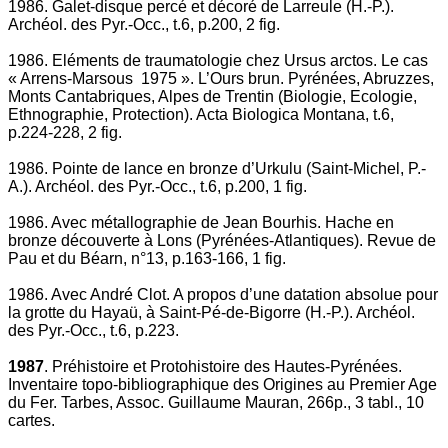
1986. Galet-disque percé et décoré de Larreule (H.-P.).
Archéol. des Pyr.-Occ., t.6, p.200, 2 fig.
1986. Eléments de traumatologie chez Ursus arctos. Le cas
« Arrens-Marsous 1975 ». L’Ours brun. Pyrénées, Abruzzes,
Monts Cantabriques, Alpes de Trentin (Biologie, Ecologie,
Ethnographie, Protection). Acta Biologica Montana, t.6,
p.224-228, 2 fig.
1986. Pointe de lance en bronze d’Urkulu (Saint-Michel, P.-
A.). Archéol. des Pyr.-Occ., t.6, p.200, 1 fig.
1986. Avec métallographie de Jean Bourhis. Hache en
bronze découverte à Lons (Pyrénées-Atlantiques). Revue de
Pau et du Béarn, n°13, p.163-166, 1 fig.
1986. Avec André Clot. A propos d’une datation absolue pour
la grotte du Hayaü, à Saint-Pé-de-Bigorre (H.-P.). Archéol.
des Pyr.-Occ., t.6, p.223.
1987
. Préhistoire et Protohistoire des Hautes-Pyrénées.
Inventaire topo-bibliographique des Origines au Premier Age
du Fer. Tarbes, Assoc. Guillaume Mauran, 266p., 3 tabl., 10
cartes.