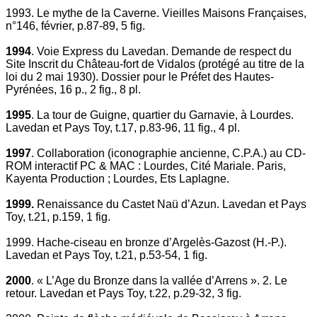
1993. Le mythe de la Caverne. Vieilles Maisons Françaises,
n°146, février, p.87-89, 5 fig.
1994
. Voie Express du Lavedan. Demande de respect du
Site Inscrit du Château-fort de Vidalos (protégé au titre de la
loi du 2 mai 1930). Dossier pour le Préfet des Hautes-
Pyrénées, 16 p., 2 fig., 8 pl.
1995
. La tour de Guigne, quartier du Garnavie, à Lourdes.
Lavedan et Pays Toy, t.17, p.83-96, 11 fig., 4 pl.
1997
. Collaboration (iconographie ancienne, C.P.A.) au CD-
ROM interactif PC & MAC : Lourdes, Cité Mariale. Paris,
Kayenta Production ; Lourdes, Ets Laplagne.
1999.
Renaissance du Castet Naü d’Azun. Lavedan et Pays
Toy, t.21, p.159, 1 fig.
1999. Hache-ciseau en bronze d’Argelès-Gazost (H.-P.).
Lavedan et Pays Toy, t.21, p.53-54, 1 fig.
2000
. « L’Age du Bronze dans la vallée d’Arrens ». 2. Le
retour. Lavedan et Pays Toy, t.22, p.29-32, 3 fig.