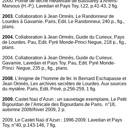
2000. Pointe de flèche médiévale de Bassiarey à Arrens-
Marsous (H.-P.). Lavedan et Pays Toy, t.22, p.41-43, 2 fig.
2003
. Collaboration à Jean Omnès, Le Randonneur de
Lourdes à Gavarnie. Paris, Edit. Le Randonneur, 240 p., fig.,
plans.
2004.
Collaboration à Jean Omnès, Guide du Curieux. Pays
de Lourdes. Pau, Edit. Pyré Monde-Princi Negue, 218 p., fig.,
plans.
2004. Collaboration à Jean Omnès, Guide du Curieux.
Gavarnie, Lavedan et Pays Toy. Pau, Edit. Pyré Monde-
Princi Negue, 235 p., fig., plans.
2008
. L’énigme de l’homme de fer. In Bernard Eschapasse et
Jean Omnès, Les archives secrètes de Lourdes. Aux sources
du mystère. Paris, Edit. Privé, p.256-259, 1 fig.
2009.
Castet Naü d’Azun : un sauvetage exemplaire, Le Petit
Bigourdan de l’Amicale des Bigourdans de Paris, n°18,
automne 2008//hiver 2009, 2 p.
2009. Le Castet Naü d’Azun : 1996-2009. Lavedan et Pays
Toy, n°40, p.143-146, 7 fig.