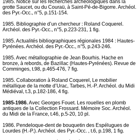
1985. Notice sur les recherches archéologiques dans la
grotte Saucet, ou du Couraü, à Saint-Pé-de-Bigorre. Archéol.
des Pyr.-Occ., n°5, p.151-154.
1985. Bibliographie d’un chercheur : Roland Coquerel.
Archéol. des Pyr.-Occ., n°5, p.223-231, 1 fig.
1985. Actualités bibliographiques régionales 1984 : Hautes-
Pyrénées. Archéol. des Pyr.-Occ., n°5, p.243-246.
1985. Avec métallographie de Jean Bourhis. Hache en
bronze, à rebords, de Bazillac (Hautes-Pyrénées). Revue de
Comminges, t.98, p.465-476, 7 fig.
1985. Collaboration à Roland Coquerel, Le mobilier
métallique de la motte d’Urac, Tarbes, H.-P. Archéol. du Midi
Médiéval, t.3, p.182-186, 4 fig.
1985-1986.
Avec Georges Fouet. Les rouelles en plomb
antiques de la Collection Frossard. Mémoire Soc. Archéol.
du Midi de la France, t.46, p.5-20, 10 pl.
1986. Pendeloque-dent de bouquetin des Espélugues de
Lourdes (H.-P.). Archéol. des Pyr.-Occ. , t.6, p.198, 1 fig.