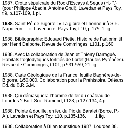
1987. Grotte sépulcrale du Roc d’Escays à Ségus (H.-P.)
(pour Philippe Abadie, Antoine Grall). Lavedan et Pays Toy,
t.9, p.107-109, 1 pl.
1988.
Saint-Pé-de-Bigorre : « La gloire et l’honneur à S.E.
Napoléon … ». Lavedan et Pays Toy, t.10, p.175, 1 fig.
1988. Bibliographie: Edouard Piette. Histoire de l’art primitif
par Henri Delporte. Revue de Comminges, t.101, p.160.
1988. Avec la collaboration de Jean et Thierry Barragué.
Habitats troglodytiques fortifiés de Lortet (Hautes-Pyrénées).
Revue de Comminges, t.101, p.531-559, 21 fig.
1988. Carte Géologique de la France, feuille Bagnères-de-
Bigorre, 1/50.000. Collaboration pour la Préhistoire. Orléans,
Ed. du B.R.G.M.
1988. Qui démasquera l’homme de fer du château de
Lourdes ? Bull. Soc. Ramond, t.123, p.127-134, 4 pl.
1988. Pointe à douille, en fer, du Pic du Baralet (Borce, P.-
A.). Lavedan et Pays Toy, t.10, p.135-136, 1 fig.
1988. Collaboration à Bilan touristique 1987. Lourdes 88.