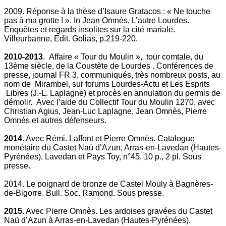
2009. Réponse à la thèse d’Isaure Gratacos : « Ne touche
pas à ma grotte ! ». In Jean Omnès, L’autre Lourdes.
Enquêtes et regards insolites sur la cité mariale.
Villeurbanne, Edit. Golias, p.219-220.
2010-2013
. Affaire « Tour du Moulin », tour comtale, du
13ème siècle, de la Coustète de Lourdes . Conférences de
presse, journal FR 3, communiqués, très nombreux posts, au
nom de Mirambel, sur forums Lourdes-Actu et Les Esprits
Libres (J.-L. Laplagne) et procès en annulation du permis de
démolir. Avec l’aide du Collectif Tour du Moulin 1270, avec
Christian Agius, Jean-Luc Laplagne, Jean Omnès, Pierre
Omnès et autres défenseurs.
2014
. Avec Rémi. Laffont et Pierre Omnès. Catalogue
monétaire du Castet Naü d’Azun, Arras-en-Lavedan (Hautes-
Pyrénées). Lavedan et Pays Toy, n°45, 10 p., 2 pl. Sous
presse.
2014. Le poignard de bronze de Castel Mouly à Bagnères-
de-Bigorre. Bull. Soc. Ramond. Sous presse.
2015
. Avec Pierre Omnès. Les ardoises gravées du Castet
Naü d’Azun à Arras-en-Lavedan (Hautes-Pyrénées).