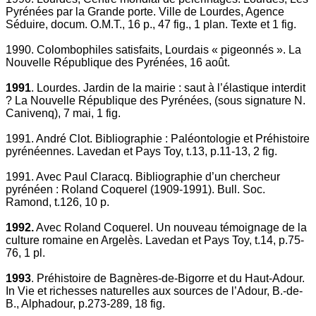
Pyrénées par la Grande porte. Ville de Lourdes, Agence
Séduire, docum. O.M.T., 16 p., 47 fig., 1 plan. Texte et 1 fig.
1990. Colombophiles satisfaits, Lourdais « pigeonnés ». La
Nouvelle République des Pyrénées, 16 août.
1991
. Lourdes. Jardin de la mairie : saut à l’élastique interdit
? La Nouvelle République des Pyrénées, (sous signature N.
Canivenq), 7 mai, 1 fig.
1991. André Clot. Bibliographie : Paléontologie et Préhistoire
pyrénéennes. Lavedan et Pays Toy, t.13, p.11-13, 2 fig.
1991. Avec Paul Claracq. Bibliographie d’un chercheur
pyrénéen : Roland Coquerel (1909-1991). Bull. Soc.
Ramond, t.126, 10 p.
1992.
Avec Roland Coquerel. Un nouveau témoignage de la
culture romaine en Argelès. Lavedan et Pays Toy, t.14, p.75-
76, 1 pl.
1993
. Préhistoire de Bagnères-de-Bigorre et du Haut-Adour.
In Vie et richesses naturelles aux sources de l’Adour, B.-de-
B., Alphadour, p.273-289, 18 fig.