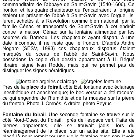
commanditaire de l'abbaye de Saint-Savin (1540-1606). Ce
fronton et les quatre chapiteaux qui l'encadraient à l'origine
étaient un présent de l'abbé à Saint-Savin avec l'orgue. Ils
furent achetés à la Révolution comme bien national, par la
famille Cénac et transportés de Saint-Savin à cet endroit
contre la maison Cénac sur la fontaine alimentée par les
sources du Barreau. Les chapiteaux ayant disparu à une
date inconnue, il ne reste que le fronton. D'après André
Nogaro (SESV, 1993) ces chapiteaux disparus étaient
marqués du sceau de l'abbé de Saint-Savin. Nous
possèdons la copie d'un dessin appartenant à H. Bégué
libraire, signé Ivan Rodde, mais qui ne permet pas de
distinguer les signes héraldiques.
Près de la
place du foirail,
côté Est, fontaine avec éclairage
inesthétique et anachronique; le bec verseur a été racourci
ce qui engendre de l'humidité et de la mousse sur la pierre
du fronton. Photo J. Omnès. À droite, photo Peyruc
Fontaine du foirail
. Une seconde fontaine se trouve sur le
côté Nord-Ouest du Foirail, près de l'espace vert. Faite de
pierres apparentes, elle se trouvait jadis, lors du
réaménagement de la place, sur un autre site. Elle a été
placé là pour remplacer une vieile fontaine avec son lavoir.