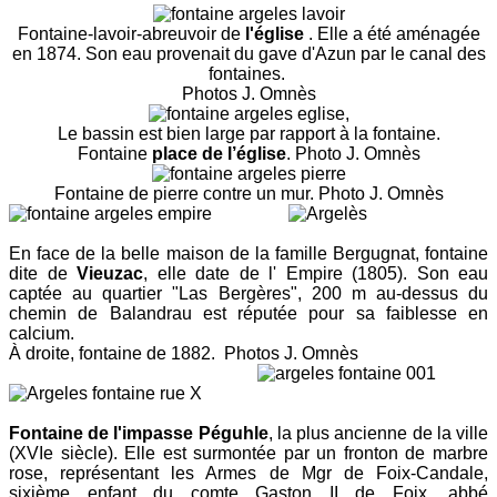
Fontaine-lavoir-abreuvoir de
l'église
. Elle a été aménagée
en 1874. Son eau provenait du gave d'Azun par le canal des
fontaines.
Photos J. Omnès
,
Le bassin est bien large par rapport à la fontaine.
Fontaine
place de l’église
. Photo J. Omnès
Fontaine de pierre contre un mur. Photo J. Omnès
E
n face de la belle maison de la famille Bergugnat, fontaine
dite de
Vieuzac
, elle date de l' Empire (1805). Son eau
captée au quartier "Las Bergères", 200 m au-dessus du
chemin de Balandrau est réputée pour sa faiblesse en
calcium.
À droite, fontaine de 1882. Photos J. Omnès
F
ontaine de l'impasse Péguhle
, la plus ancienne de la ville
(XVIe siècle). Elle est surmontée par un fronton de marbre
rose, représentant les Armes de Mgr de Foix-Candale,
sixième enfant du comte Gaston II de Foix, abbé