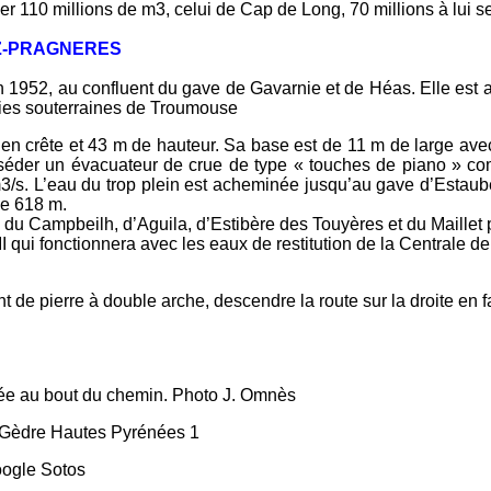
er 110 millions de m3, celui de Cap de Long, 70 millions à lui se
UZ-PRAGNERES
1952, au confluent du gave de Gavarnie et de Héas. Elle est al
eries souterraines de Troumouse
en crête et 43 m de hauteur. Sa base est de 11 m de large avec 
de posséder un évacuateur de crue de type « touches de piano » 
3/s. L’eau du trop plein est acheminée jusqu’au gave d’Estaubé
de 618 m.
u du Campbeilh, d’Aguila, d’Estibère des Touyères et du Maill
II qui fonctionnera avec les eaux de restitution de la Centrale
t de pierre à double arche, descendre la route sur la droite en 
ut du chemin. Photo J. Omnès
Sotos