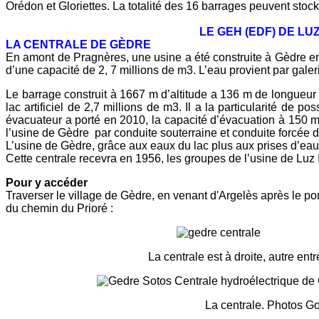
Orédon et Gloriettes. La totalité des 16 barrages peuvent stock
LE GEH (EDF) DE L
LA CENTRALE DE GÈDRE
En amont de Pragnères, une usine a été construite à Gèdre en 
d’une capacité de 2, 7 millions de m3. L’eau provient par gal
Le barrage construit à 1667 m d’altitude a 136 m de longueur 
lac artificiel de 2,7 millions de m3. Il a la particularité 
évacuateur a porté en 2010, la capacité d’évacuation à 150 m
l’usine de Gèdre par conduite souterraine et conduite forcée 
L’usine de Gèdre, grâce aux eaux du lac plus aux prises d’ea
Cette centrale recevra en 1956, les groupes de l’usine de Luz 
Pour y accéder
Traverser le village de Gèdre, en venant d'Argelès après le pon
du chemin du Prioré :
La centrale est à droite, autre entrée au bo
La centrale. Photos Google 