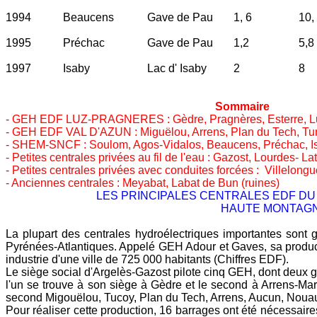
1994
Beaucens
Gave de Pau
1, 6
10,
1995
Préchac
Gave de Pau
1,2
5,8
1997
Isaby
Lac d' Isaby
2
8
Sommaire
- GEH EDF LUZ-PRAGNERES : Gèdre, Pragnères, Esterre, Luz 
- GEH EDF VAL D'AZUN : Miguëlou, Arrens, Plan du Tech, Tu
- SHEM-SNCF : Soulom, Agos-Vidalos, Beaucens, Préchac, Is
- Petites centrales privées au fil de l'eau : Gazost, Lourdes-
- Petites centrales privées avec conduites forcées : Villelongu
- Anciennes centrales : Meyabat, Labat de Bun (ruines)
LES PRINCIPALES CENTRALES EDF DU
HAUTE MONTAGN
La plupart des centrales hydroélectriques importantes sont g
Pyrénées-Atlantiques. Appelé GEH Adour et Gaves, sa produc
industrie d'une ville de 725 000 habitants (Chiffres EDF).
Le siège social d'Argelès-Gazost pilote cinq GEH, dont deux g
l'un se trouve à son siège à Gèdre et le second à Arrens-Mars
second Migouëlou, Tucoy, Plan du Tech, Arrens, Aucun, Noua
Pour réaliser cette production, 16 barrages ont été nécessair