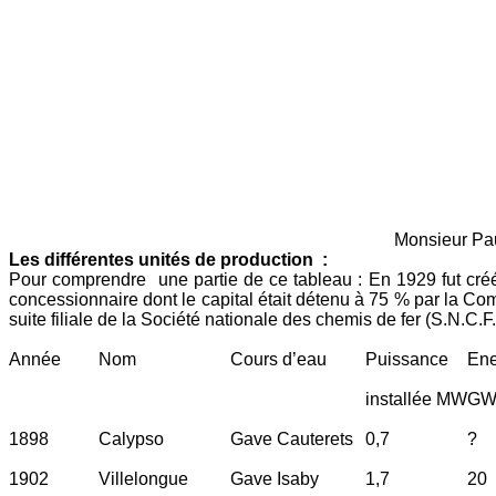
Monsieur Paul. Photo 
Les différentes unités de production :
Pour comprendre une partie de ce tableau : En 1929 fut cré
concessionnaire dont le capital était détenu à 75 % par la Co
suite filiale de la Société nationale des chemis de fer (S.N.C
Année
Nom
Cours d’eau
Puissance
Ene
installée MW
GW
1898
Calypso
Gave Cauterets
0,7
?
1902
Villelongue
Gave Isaby
1,7
20