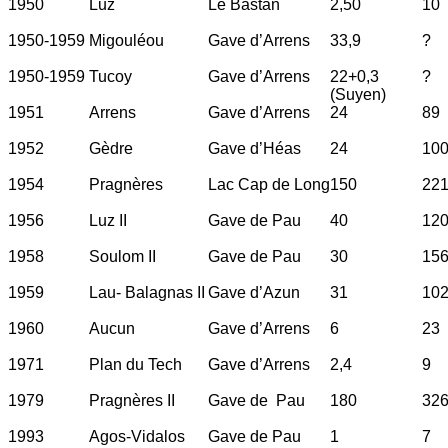
1950
Luz
Le Bastan
2,50
10
1950-1959
Migouléou
Gave d’Arrens
33,9
?
1950-1959
Tucoy
Gave d’Arrens
22+0,3
?
(Suyen)
1951
Arrens
Gave d’Arrens
24
89
1952
Gèdre
Gave d’Héas
24
10
1954
Pragnères
Lac Cap de Long
150
22
1956
Luz II
Gave de Pau
40
12
1958
Soulom II
Gave de Pau
30
15
1959
Lau- Balagnas II
Gave d’Azun
31
10
1960
Aucun
Gave d’Arrens
6
23
1971
Plan du Tech
Gave d’Arrens
2,4
9
1979
Pragnères II
Gave de Pau
180
32
1993
Agos-Vidalos
Gave de Pau
1
7