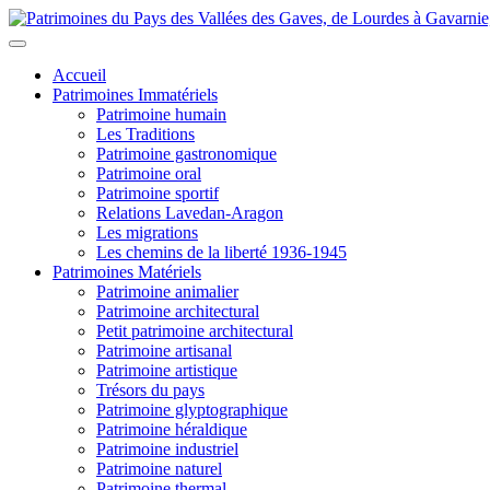
Accueil
Patrimoines Immatériels
Patrimoine humain
Les Traditions
Patrimoine gastronomique
Patrimoine oral
Patrimoine sportif
Relations Lavedan-Aragon
Les migrations
Les chemins de la liberté 1936-1945
Patrimoines Matériels
Patrimoine animalier
Patrimoine architectural
Petit patrimoine architectural
Patrimoine artisanal
Patrimoine artistique
Trésors du pays
Patrimoine glyptographique
Patrimoine héraldique
Patrimoine industriel
Patrimoine naturel
Patrimoine thermal