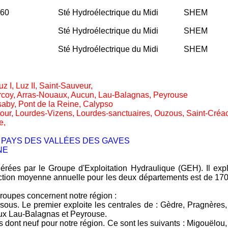
 60
Sté Hydroélectrique du Midi
SHEM
Sté Hydroélectrique du Midi
SHEM
Sté Hydroélectrique du Midi
SHEM
I, Luz II, Saint-Sauveur,
rcoy, Arras-Nouaux, Aucun, Lau-Balagnas, Peyrouse
aby, Pont de la Reine, Calypso
 Latour, Lourdes-Vizens, Lourdes-sanctuaires, Ouzous, Saint-Créa
e,
 PAYS DES VALLÉES DES GAVES
E
érées par le Groupe d'Exploitation Hydraulique (GEH). Il expl
tion moyenne annuelle pour les deux départements est de 170
roupes concernent notre région :
ous. Le premier exploite les centrales de : Gèdre, Pragnères, E
ux Lau-Balagnas et Peyrouse.
es dont neuf pour notre région. Ce sont les suivants : Migouëlo