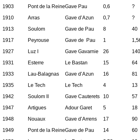
1903
Pont de la Reine
Gave Pau
0,6
?
1910
Arras
Gave d’Azun
0,7
?
1913
Soulom
Gave de Pau
8
40
1917
Peyrouse
Gave de Pau
1
1,5
1927
Luz I
Gave Gavarnie
26
14
1931
Esterre
Le Bastan
15
64
1933
Lau-Balagnas
Gave d’Azun
16
81
1935
Le Tech
Le Tech
4
13
1942
Soulom II
Gave Cauterets
10
57
1947
Artigues
Adour Garet
5
18
1948
Nouaux
Gave d’Arrens
17
90
1949
Pont de la Reine
Gave de Pau
14
60