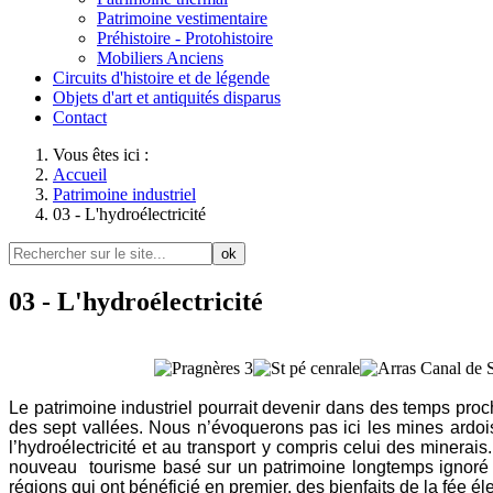
Patrimoine vestimentaire
Préhistoire - Protohistoire
Mobiliers Anciens
Circuits d'histoire et de légende
Objets d'art et antiquités disparus
Contact
Vous êtes ici :
Accueil
Patrimoine industriel
03 - L'hydroélectricité
ok
03 - L'hydroélectricité
Le patrimoine industriel pourrait devenir dans des temps proc
des sept vallées. Nous n’évoquerons pas ici les mines ardois
l’hydroélectricité et au transport y compris celui des minerai
nouveau tourisme basé sur un patrimoine longtemps ignoré 
régions qui ont bénéficié en premier, des bienfaits de la fée éle